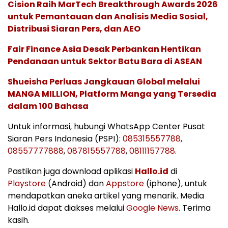
Cision Raih MarTech Breakthrough Awards 2026
untuk Pemantauan dan Analisis Media Sosial,
Distribusi Siaran Pers, dan AEO
Fair Finance Asia Desak Perbankan Hentikan
Pendanaan untuk Sektor Batu Bara di ASEAN
Shueisha Perluas Jangkauan Global melalui
MANGA MILLION, Platform Manga yang Tersedia
dalam 100 Bahasa
Untuk informasi, hubungi WhatsApp Center Pusat
Siaran Pers Indonesia (PSPI):
085315557788
,
08557777888
,
087815557788
,
08111157788
.
Pastikan juga download aplikasi
Hallo.id
di
Playstore
(Android) dan
Appstore
(iphone), untuk
mendapatkan aneka artikel yang menarik. Media
Hallo.id dapat diakses melalui
Google News
. Terima
kasih.