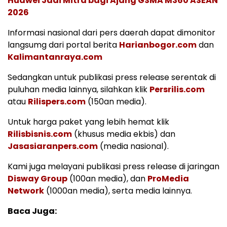
Huawei Jadi Mitra bagi Ajang GSMA M360 ASEAN
2026
Informasi nasional dari pers daerah dapat dimonitor
langsumg dari portal berita
Harianbogor.com
dan
Kalimantanraya.com
Sedangkan untuk publikasi press release serentak di
puluhan media lainnya, silahkan klik
Persrilis.com
atau
Rilispers.com
(150an media).
Untuk harga paket yang lebih hemat klik
Rilisbisnis.com
(khusus media ekbis) dan
Jasasiaranpers.com
(media nasional).
Kami juga melayani publikasi press release di jaringan
Disway Group
(100an media), dan
ProMedia
Network
(1000an media), serta media lainnya.
Baca Juga: