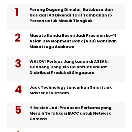
Perang Dagang Dimulai, Batubara dan
Gas dari AS Dikenai Tarif Tambahan 15
Persen untuk Masuk Tiongkok
Masato Kanda Resmi Jadi Presiden ke-11
Asian Development Bank (ADB) Gantikan
Masatsugu Asakawa
WALOVI Perluas Jangkauan di ASEAN,
Gandeng Hong Xin Da untuk Perkuat
Distribusi Produk di Singapura
Jack Technology Luncurkan SmartLink
Master di Vietnam
Hikvision Jadi Produsen Pertama yang
Meraih Sertifikasi EUCC untuk Network
Camera