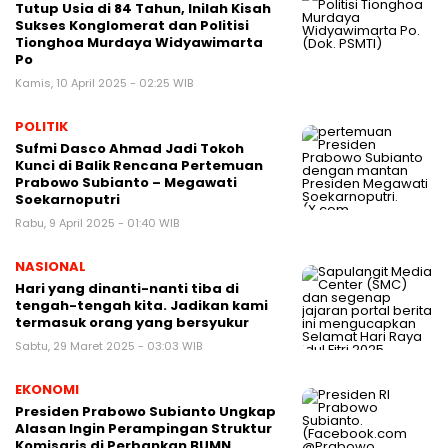
Tutup Usia di 84 Tahun, Inilah Kisah
Sukses Konglomerat dan Politisi
Tionghoa Murdaya Widyawimarta
Po
Kamis, 10 April 2025 - 02:25 WIB
POLITIK
Sufmi Dasco Ahmad Jadi Tokoh
Kunci di Balik Rencana Pertemuan
Prabowo Subianto – Megawati
Soekarnoputri
Rabu, 9 April 2025 - 01:40 WIB
NASIONAL
Hari yang dinanti-nanti tiba di
tengah-tengah kita. Jadikan kami
termasuk orang yang bersyukur
Sabtu, 29 Maret 2025 - 03:03 WIB
EKONOMI
Presiden Prabowo Subianto Ungkap
Alasan Ingin Perampingan Struktur
Komisaris di Perbankan BUMN