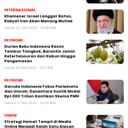
INTERNASIONAL
Khamenei: Israel Langgar Batas,
Rakyat Iran Akan Menang Mutlak
Jumat, 20 Juni 2025 - 02:48 WIB
EKONOMI
Durian Beku Indonesia Resmi
Tembus Tiongkok, Barantin Jamin
Ketertelusuran dari Kebun Hingga
Pengemasan
Jumat, 30 Mei 2025 - 23:11 WIB
EKONOMI
Garuda Indonesia Fokus Pariwisata
dan Umrah, Danantara Suntik Modal
Rp1.000 Triliun Gantikan Skema PMN
Selasa, 27 Mei 2025 - 23:30 WIB
UMKM
Strategi Hemat Tampil di Media
Online Menjadi Salah Satu Alasan