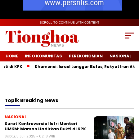
SCROLL TO CONTINUE WITH CONTENT
HOME
INFO KOMUNITAS
PEREKONOMIAN
NASIONAL
di KPK
Khamenei: Israel Langgar Batas, Rakyat Iran Akan M
Topik
Breaking News
NASIONAL
Surat Kontroversial Istri Menteri
UMKM: Maman Hadirkan Bukti di KPK
Sabtu, 5 Juli 2025 - 02:18 WIB