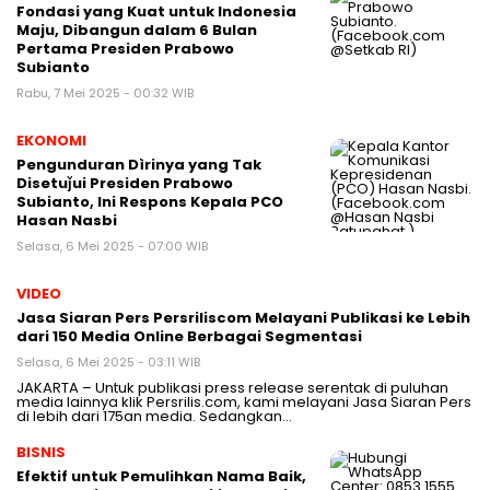
Fondasi yang Kuat untuk Indonesia
Maju, Dibangun dalam 6 Bulan
Pertama Presiden Prabowo
Subianto
Rabu, 7 Mei 2025 - 00:32 WIB
EKONOMI
Pengunduran Dìrinya yang Tak
Disetuǰui Presiden Prabowo
Subianto, Ini Respons Kepala PCO
Hasan Nasbi
Selasa, 6 Mei 2025 - 07:00 WIB
VIDEO
Jasa Siaran Pers Persriliscom Melayani Publikasi ke Lebih
dari 150 Media Online Berbagai Segmentasi
Selasa, 6 Mei 2025 - 03:11 WIB
JAKARTA – Untuk publikasi press release serentak di puluhan
media lainnya klik Persrilis.com, kami melayani Jasa Siaran Pers
di lebih dari 175an media. Sedangkan…
BISNIS
Efektif untuk Pemulihkan Nama Baik,