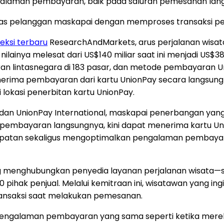
alaman pembayaran, baik pada saluran pemesanan lang
alitas pelanggan maskapai dengan memproses transaksi p
eksi terbaru
ResearchAndMarkets, arus perjalanan wisata
ilainya melesat dari US$140 miliar saat ini menjadi US$38
ntasnegara di 183 pasar, dan metode pembayaran Unio
enerima pembayaran dari kartu UnionPay secara langsun
 lokasi penerbitan kartu UnionPay.
 dan UnionPay International, maskapai penerbangan ya
n pembayaran langsungnya, kini dapat menerima kartu Un
tan sekaligus mengoptimalkan pengalaman pembayaran
ng menghubungkan penyedia layanan perjalanan wisata—
00 pihak penjual. Melalui kemitraan ini, wisatawan yang
ransaksi saat melakukan pemesanan.
engalaman pembayaran yang sama seperti ketika merek