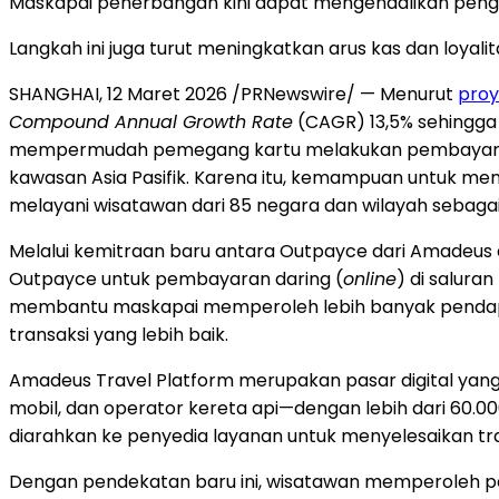
Maskapai penerbangan kini dapat mengendalikan peng
Langkah ini juga turut meningkatkan arus kas dan loy
SHANGHAI, 12 Maret 2026 /PRNewswire/ — Menurut
proy
Compound Annual Growth Rate
(CAGR) 13,5% sehingga n
mempermudah pemegang kartu melakukan pembayaran li
kawasan Asia Pasifik. Karena itu, kemampuan untuk m
melayani wisatawan dari 85 negara dan wilayah sebagai
Melalui kemitraan baru antara Outpayce dari Amadeus
Outpayce untuk pembayaran daring (
online
) di salura
membantu maskapai memperoleh lebih banyak pendapa
transaksi yang lebih baik.
Amadeus Travel Platform merupakan pasar digital ya
mobil, dan operator kereta api—dengan lebih dari 60.0
diarahkan ke penyedia layanan untuk menyelesaikan t
Dengan pendekatan baru ini, wisatawan memperoleh p