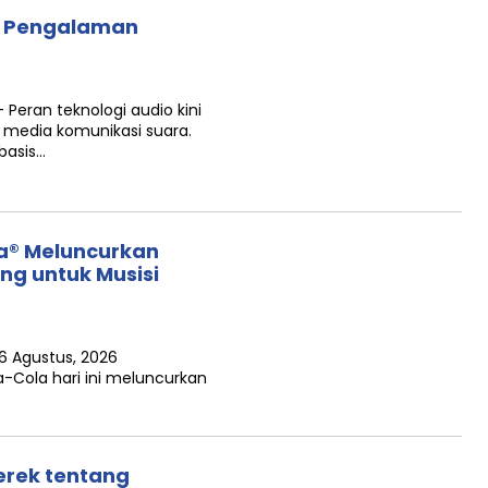
h Pengalaman
Peran teknologi audio kini
 media komunikasi suara.
rbasis…
a® Meluncurkan
ing untuk Musisi
6 Agustus, 2026
-Cola hari ini meluncurkan
erek tentang