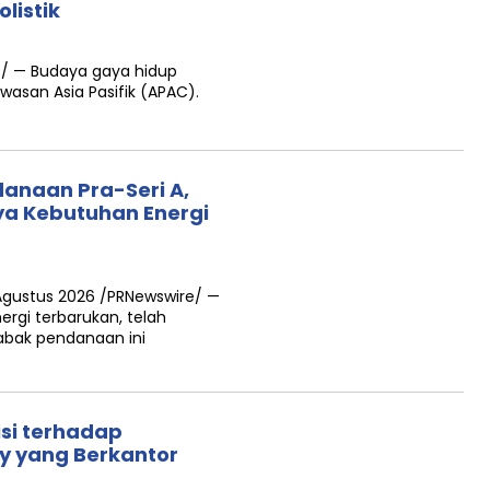
listik
e/ — Budaya gaya hidup
wasan Asia Pasifik (APAC).
anaan Pra-Seri A,
ya Kebutuhan Energi
Agustus 2026 /PRNewswire/ —
rgi terbarukan, telah
bak pendanaan ini
si terhadap
ty yang Berkantor