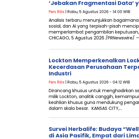
‘Jebakan Fragmentasi Data’ 
Pers Rilis
| Rabu, 5 Agustus 2026 - 14:00 WIB
Analisis terbaru menunjukkan bagaimana 
sosial, dan AI yang terpisah-pisah mencipt
memperlambat pengambilan keputusan, 
CHICAGO, 5 Agustus 2026 /PRNewswire/ 
Lockton Memperkenalkan Lock
Kecerdasan Perusahaan Terp
Industri
Pers Rilis
| Rabu, 5 Agustus 2026 - 04:12 WIB
Dirancang khusus untuk menghadirkan s
milik Lockton, analitik canggih, kemampua
keahlian khusus guna mendukung pengam
dalam skala besar. KANSAS CITY,…
Survei Herbalife: Budaya “Wel
di Asia Pasifik, Empat dari L