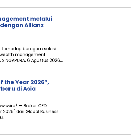
anagement melalui
 dengan Allianz
h terhadap beragam solusi
n wealth management
N. SINGAPURA, 6 Agustus 2026…
f the Year 2026”,
baru di Asia
ewswire/ — Broker CFD
r 2026" dari Global Business
ru…