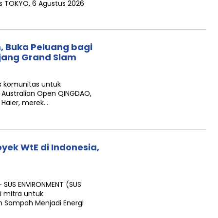
is TOKYO, 6 Agustus 2026
, Buka Peluang bagi
Ajang Grand Slam
is komunitas untuk
 Australian Open QINGDAO,
 Haier, merek…
yek WtE di Indonesia,
— SUS ENVIRONMENT (SUS
i mitra untuk
 Sampah Menjadi Energi