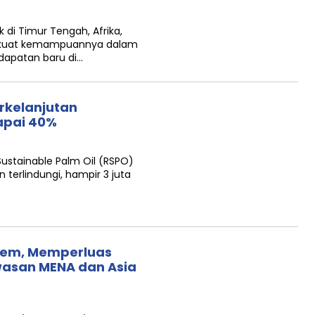
 di Timur Tengah, Afrika,
erkuat kemampuannya dalam
apatan baru di…
rkelanjutan
capai 40%
ustainable Palm Oil (RSPO)
 terlindungi, hampir 3 juta
hem, Memperluas
awasan MENA dan Asia