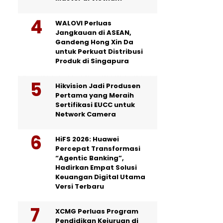
WALOVI Perluas
Jangkauan di ASEAN,
Gandeng Hong Xin Da
untuk Perkuat Distribusi
Produk di Singapura
Hikvision Jadi Produsen
Pertama yang Meraih
Sertifikasi EUCC untuk
Network Camera
HiFS 2026: Huawei
Percepat Transformasi
“Agentic Banking”,
Hadirkan Empat Solusi
Keuangan Digital Utama
Versi Terbaru
XCMG Perluas Program
Pendidikan Kejuruan di