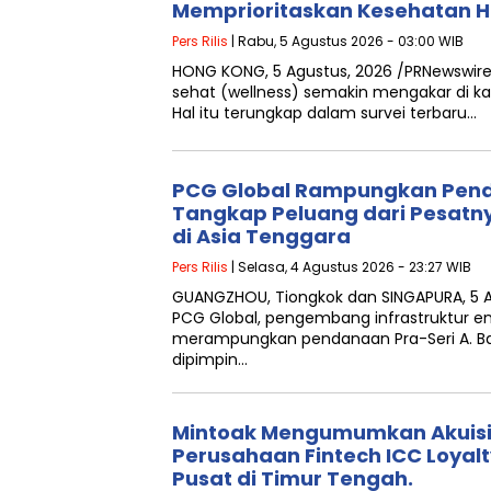
Memprioritaskan Kesehatan Ho
Pers Rilis
| Rabu, 5 Agustus 2026 - 03:00 WIB
HONG KONG, 5 Agustus, 2026 /PRNewswir
sehat (wellness) semakin mengakar di ka
Hal itu terungkap dalam survei terbaru…
PCG Global Rampungkan Pend
Tangkap Peluang dari Pesatn
di Asia Tenggara
Pers Rilis
| Selasa, 4 Agustus 2026 - 23:27 WIB
GUANGZHOU, Tiongkok dan SINGAPURA, 5 
PCG Global, pengembang infrastruktur ene
merampungkan pendanaan Pra-Seri A. Ba
dipimpin…
Mintoak Mengumumkan Akuisi
Perusahaan Fintech ICC Loyal
Pusat di Timur Tengah.