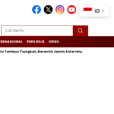
ID
TERNASIONAL
PERS RILIS
VIDEO
mbus Tiongkok, Barantin Jamin Ketertelusuran dari Kebun Hing