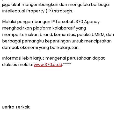
juga
aktif
mengembangkan
dan
mengelola
berbagai
Intellectual
Property (
IP)
strategis.
Melalui
pengembangan
IP
tersebut,
370
Agency
menghadirkan
platform
kolaboratif
yang
mempertemukan
brand,
komunitas,
pelaku
UMKM,
dan
berbagai
pemangku
kepentingan
untuk
menciptakan
dampak
ekonomi
yang
berkelanjutan.
Informasi
lebih
lanjut
mengenai
perusahaan
dapat
diakses
melalui
www.
370.
co.
id
.****
Berita Terkait