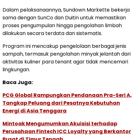
Dalam
pelaksanaannya,
Sundown
Markette
bekerja
sama
dengan
SunCo
dan
Duitin
untuk
memastikan
proses
pengumpulan
hingga
pengolahan
limbah
dilakukan
secara
terdata
dan
sistematis.
Program
ini
mencakup
pengelolaan
berbagai
jenis
sampah,
termasuk
pengolahan
minyak
jelantah
dari
aktivitas
kuliner
para
tenant
agar
tidak
mencemari
lingkungan.
Baca Juga:
PCG Global Rampungkan Pendanaan Pra-Seri A,
Tangkap Peluang dari Pesatnya Kebutuhan
Energi di Asia Tenggara
Mintoak Mengumumkan Akuisisi terhadap
Perusahaan Fintech ICC Loyalty yang Berkantor
Pusat di Timur Tengah.