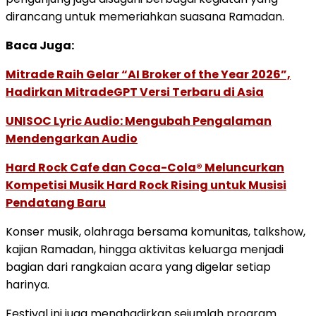
dirancang
untuk
memeriahkan
suasana
Ramadan.
Baca Juga:
Mitrade Raih Gelar “AI Broker of the Year 2026”,
Hadirkan MitradeGPT Versi Terbaru di Asia
UNISOC Lyric Audio: Mengubah Pengalaman
Mendengarkan Audio
Hard Rock Cafe dan Coca-Cola® Meluncurkan
Kompetisi Musik Hard Rock Rising untuk Musisi
Pendatang Baru
Konser
musik,
olahraga
bersama
komunitas,
talkshow,
kajian
Ramadan,
hingga
aktivitas
keluarga
menjadi
bagian
dari
rangkaian
acara
yang
digelar
setiap
harinya.
Festival
ini
juga
menghadirkan
sejumlah
program