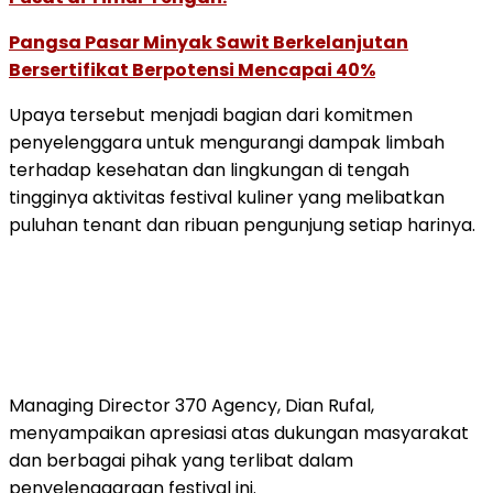
Pangsa Pasar Minyak Sawit Berkelanjutan
Bersertifikat Berpotensi Mencapai 40%
Upaya
tersebut
menjadi
bagian
dari
komitmen
penyelenggara
untuk
mengurangi
dampak
limbah
terhadap
kesehatan
dan
lingkungan
di
tengah
tingginya
aktivitas
festival
kuliner
yang
melibatkan
puluhan
tenant
dan
ribuan
pengunjung
setiap
harinya.
Managing
Director
370
Agency,
Dian Rufal
,
menyampaikan
apresiasi
atas
dukungan
masyarakat
dan
berbagai
pihak
yang
terlibat
dalam
penyelenggaraan
festival
ini.