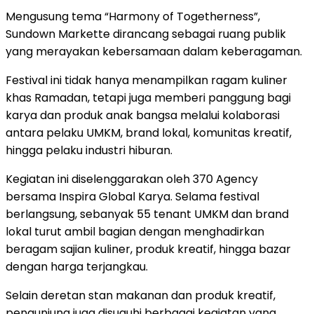
Mengusung
tema
“
Harmony
of
Togetherness”
,
Sundown
Markette
dirancang
sebagai
ruang
publik
yang
merayakan
kebersamaan
dalam
keberagaman.
Festival
ini
tidak
hanya
menampilkan
ragam
kuliner
khas
Ramadan,
tetapi
juga
memberi
panggung
bagi
karya
dan
produk
anak
bangsa
melalui
kolaborasi
antara
pelaku
UMKM,
brand
lokal,
komunitas
kreatif,
hingga
pelaku
industri
hiburan.
Kegiatan
ini
diselenggarakan
oleh
370 Agency
bersama
Inspira Global Karya
.
Selama
festival
berlangsung,
sebanyak
55
tenant
UMKM
dan
brand
lokal
turut
ambil
bagian
dengan
menghadirkan
beragam
sajian
kuliner,
produk
kreatif,
hingga
bazar
dengan
harga
terjangkau.
Selain
deretan
stan
makanan
dan
produk
kreatif,
pengunjung
juga
disuguhi
berbagai
kegiatan
yang