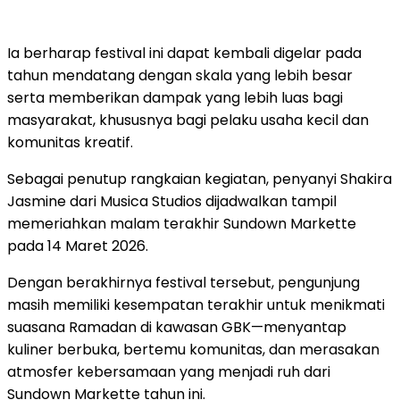
Ia
berharap
festival
ini
dapat
kembali
digelar
pada
tahun
mendatang
dengan
skala
yang
lebih
besar
serta
memberikan
dampak
yang
lebih
luas
bagi
masyarakat,
khususnya
bagi
pelaku
usaha
kecil
dan
komunitas
kreatif.
Sebagai
penutup
rangkaian
kegiatan,
penyanyi
Shakira
Jasmine
dari
Musica Studios
dijadwalkan
tampil
memeriahkan
malam
terakhir
Sundown
Markette
pada
14
Maret
2026.
Dengan
berakhirnya
festival
tersebut,
pengunjung
masih
memiliki
kesempatan
terakhir
untuk
menikmati
suasana
Ramadan
di
kawasan
GBK—
menyantap
kuliner
berbuka,
bertemu
komunitas,
dan
merasakan
atmosfer
kebersamaan
yang
menjadi
ruh
dari
Sundown
Markette
tahun
ini.