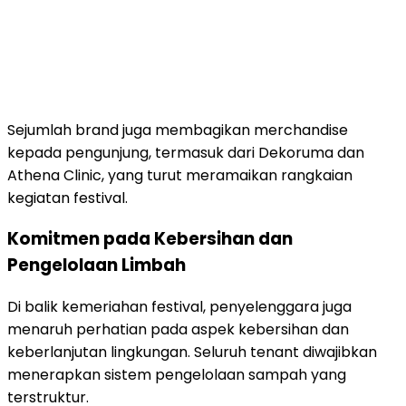
Sejumlah
brand
juga
membagikan
merchandise
kepada
pengunjung,
termasuk
dari
Dekoruma
dan
Athena Clinic
,
yang
turut
meramaikan
rangkaian
kegiatan
festival.
Komitmen
pada
Kebersihan
dan
Pengelolaan
Limbah
Di
balik
kemeriahan
festival,
penyelenggara
juga
menaruh
perhatian
pada
aspek
kebersihan
dan
keberlanjutan
lingkungan.
Seluruh
tenant
diwajibkan
menerapkan
sistem
pengelolaan
sampah
yang
terstruktur.