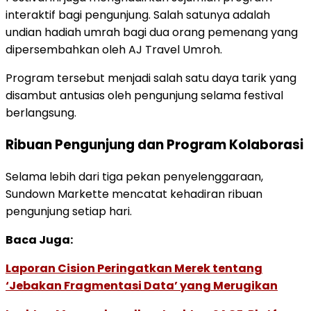
interaktif
bagi
pengunjung.
Salah
satunya
adalah
undian
hadiah
umrah
bagi
dua
orang
pemenang
yang
dipersembahkan
oleh
AJ Travel Umroh
.
Program
tersebut
menjadi
salah
satu
daya
tarik
yang
disambut
antusias
oleh
pengunjung
selama
festival
berlangsung.
Ribuan
Pengunjung
dan
Program
Kolaborasi
Selama
lebih
dari
tiga
pekan
penyelenggaraan,
Sundown
Markette
mencatat
kehadiran
ribuan
pengunjung
setiap
hari.
Baca Juga:
Laporan Cision Peringatkan Merek tentang
‘Jebakan Fragmentasi Data’ yang Merugikan