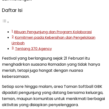
Daftar Isi
Ribuan Pengunjung dan Program Kolaborasi
Komitmen pada Kebersihan dan Pengelolaan
Limbah
Tentang 370 Agency
Festival
yang
berlangsung
sejak
21
Februari
itu
menghadirkan
suasana
Ramadan
yang
tidak
hanya
meriah,
tetapi
juga
hangat
dengan
nuansa
kebersamaan.
Setiap
sore
hingga
malam,
area
Taman
Softball
GBK
dipadati
pengunjung
yang
datang
bersama
keluarga,
teman,
maupun
komunitas
untuk
menikmati
berbagai
aktivitas
yang
disiapkan
penyelenggara.