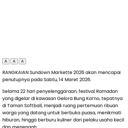
A
A
A
RANGKAIAN
Sundown Markette 2026
akan
mencapai
penutupnya
pada
Sabtu,
14
Maret
2026.
Selama
22
hari
penyelenggaraan,
festival
Ramadan
yang
digelar
di
kawasan
Gelora Bung Karno
,
tepatnya
di
Taman
Softball,
menjadi
ruang
pertemuan
ribuan
warga
yang
datang
untuk
berbuka
puasa,
menikmati
hiburan,
hingga
berburu
kuliner
dari
pelaku
usaha
kecil
dan
menengah.