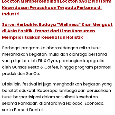
Lockton Memperkenalkan Lockton SAGE: Platform
Kecerdasan Perusahaan Terpadu Pertama di
Industri
Survei Herbalife: Budaya “Wellness” Kian Menguat
di Asia Pasifik, Empat dari Lima Konsumen
Memprioritaskan Kesehatan Holistik
Berbagai
program
kolaborasi
dengan
mitra
turut
meramaikan
kegiatan,
mulai
dari
olahraga
bersama
yang
digelar
oleh
Fit X Gym
,
pembagian
kopi
gratis
oleh
Gunsas Resto & Coffee
,
hingga
program
promosi
produk
dari
SunCo
.
Di
sisi
lain,
festival
ini
juga
menghadirkan
kegiatan
yang
bersifat
edukatif.
Beberapa
lembaga
dan
perusahaan
turut
berpartisipasi
dalam
sosialisasi
kesehatan
selama
Ramadan,
di
antaranya
Halodoc
,
Econolab
,
serta
Berseri Dental
.