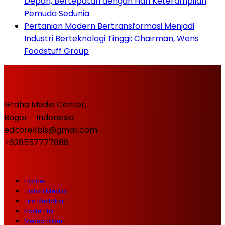
Depan, Bertepatan dengan Hari Keterampilan
Pemuda Sedunia
Pertanian Modern Bertransformasi Menjadi
Industri Berteknologi Tinggi: Chairman, Wens
Foodstuff Group
Graha Media Center,
Bogor - Indonesia
editorekbis@gmail.com
+628557777888
Home
Histori Media
Tim Redaksi
Kode Etik
Media Siber