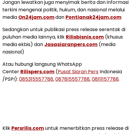
Jangan lewatkan juga menyimak berita dan informasi
terkini mengenai politik, hukum, dan nasional melalui
media
On24jam.com
dan
Pontianak24jam.com
Sedangkan untuk publikasi press release serentak di
puluhan media lainnya, klik
Rilisbisnis.com
(khusus
media ekbis) dan
Jasasiaranpers.com
(media
nasional)
Atau hubungi langsung WhatsApp
Center
Rilispers.com
(
Pusat Siaran Pers
Indonesia
/PSPI):
085315557788
,
087815557788
,
08111157788
.
Klik
Persrilis.com
untuk menerbitkan press release di