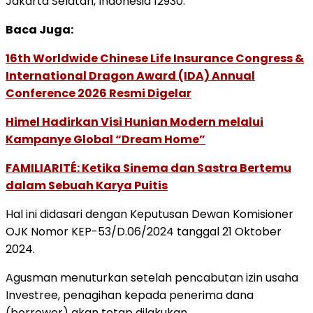
Jakarta Selatan, Indonesia 12930.
Baca Juga:
16th Worldwide Chinese Life Insurance Congress &
International Dragon Award (IDA) Annual
Conference 2026 Resmi Digelar
Himel Hadirkan Visi Hunian Modern melalui
Kampanye Global “Dream Home”
FAMILIARITÉ: Ketika Sinema dan Sastra Bertemu
dalam Sebuah Karya Puitis
Hal ini didasari dengan Keputusan Dewan Komisioner
OJK Nomor KEP-53/D.06/2024 tanggal 21 Oktober
2024.
Agusman menuturkan setelah pencabutan izin usaha
Investree, penagihan kepada penerima dana
(borrower) akan tetap dilakukan.