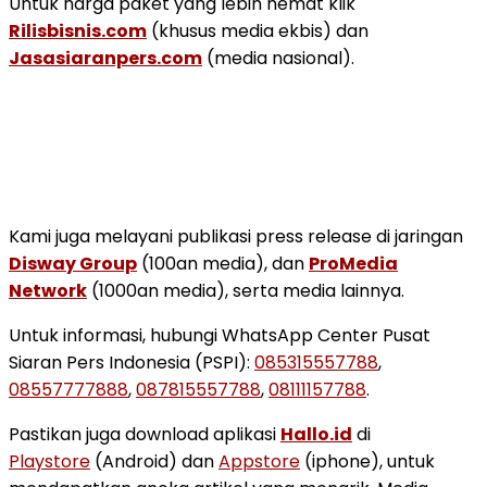
Untuk harga paket yang lebih hemat klik
Rilisbisnis.com
(khusus media ekbis) dan
Jasasiaranpers.com
(media nasional).
Kami juga melayani publikasi press release di jaringan
Disway Group
(100an media), dan
ProMedia
Network
(1000an media), serta media lainnya.
Untuk informasi, hubungi WhatsApp Center Pusat
Siaran Pers Indonesia (PSPI):
085315557788
,
08557777888
,
087815557788
,
08111157788
.
Pastikan juga download aplikasi
Hallo.id
di
Playstore
(Android) dan
Appstore
(iphone), untuk