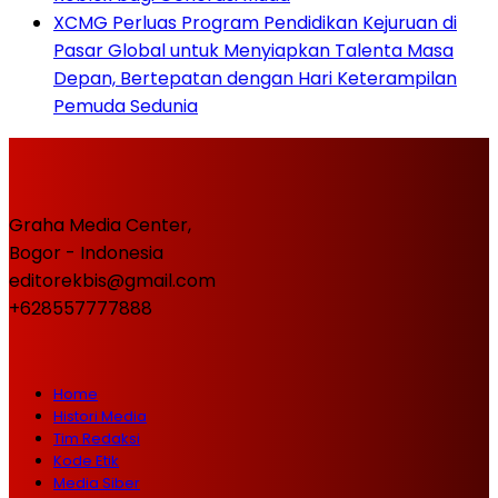
XCMG Perluas Program Pendidikan Kejuruan di
Pasar Global untuk Menyiapkan Talenta Masa
Depan, Bertepatan dengan Hari Keterampilan
Pemuda Sedunia
Graha Media Center,
Bogor - Indonesia
editorekbis@gmail.com
+628557777888
Home
Histori Media
Tim Redaksi
Kode Etik
Media Siber