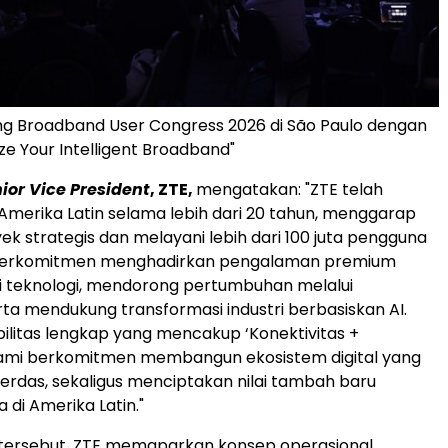
ng Broadband User Congress 2026 di São Paulo dengan
e Your Intelligent Broadband"
ior Vice President
, ZTE,
mengatakan: "ZTE telah
 Amerika Latin selama lebih dari 20 tahun, menggarap
ek strategis dan melayani lebih dari 100 juta pengguna
TE berkomitmen menghadirkan pengalaman premium
si teknologi, mendorong pertumbuhan melalui
rta mendukung transformasi industri berbasiskan AI.
litas lengkap yang mencakup ‘Konektivitas +
kami berkomitmen membangun ekosistem digital yang
erdas, sekaligus menciptakan nilai tambah baru
 di Amerika Latin."
tersebut, ZTE memaparkan konsep operasional