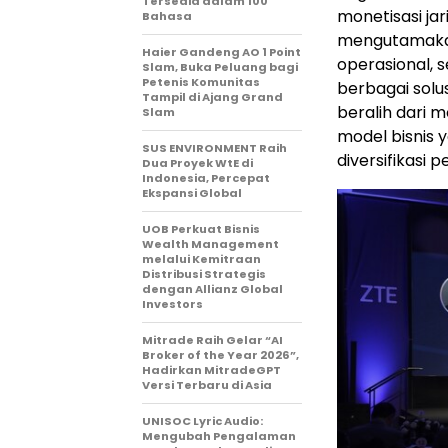
Tersedia dalam 100
monetisasi jar
Bahasa
mengutamakan 
Haier Gandeng AO 1 Point
operasional, s
Slam, Buka Peluang bagi
Petenis Komunitas
berbagai sol
Tampil di Ajang Grand
beralih dari 
Slam
model bisnis 
SUS ENVIRONMENT Raih
diversifikasi 
Dua Proyek WtE di
Indonesia, Percepat
Ekspansi Global
UOB Perkuat Bisnis
Wealth Management
melalui Kemitraan
Distribusi Strategis
dengan Allianz Global
Investors
Mitrade Raih Gelar “AI
Broker of the Year 2026”,
Hadirkan MitradeGPT
Versi Terbaru di Asia
UNISOC Lyric Audio:
Mengubah Pengalaman