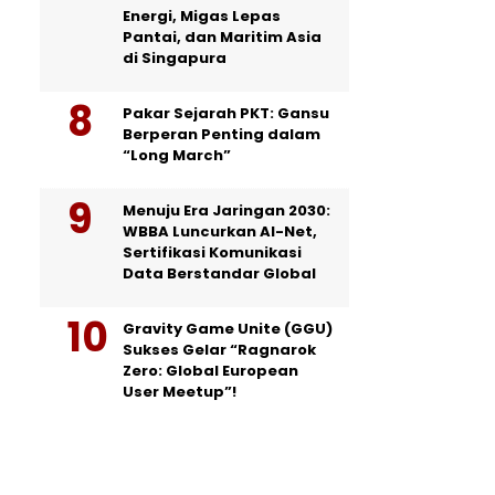
Energi, Migas Lepas
Pantai, dan Maritim Asia
di Singapura
Pakar Sejarah PKT: Gansu
Berperan Penting dalam
“Long March”
Menuju Era Jaringan 2030:
WBBA Luncurkan AI-Net,
Sertifikasi Komunikasi
Data Berstandar Global
Gravity Game Unite (GGU)
Sukses Gelar “Ragnarok
Zero: Global European
User Meetup”!