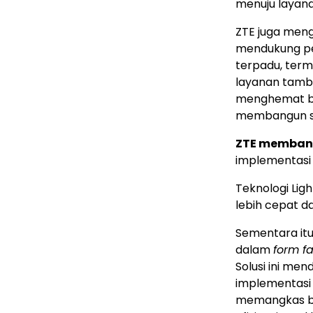
menuju layana
ZTE juga me
mendukung pen
terpadu, term
layanan tamba
menghemat bi
membangun sis
ZTE membant
implementasi 
Teknologi Li
lebih cepat d
Sementara itu
dalam
form f
Solusi ini me
implementas
memangkas b