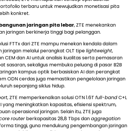
portofolio terbaru untuk mewujudkan monetisasi pita
ebih konkret.
mbangunan jaringan pita lebar
, ZTE menekankan
jaringan berkinerja tinggi bagi pelanggan.
, solusi FTTx dari ZTE mampu menekan kendala dalam
jaringan melalui perangkat OLT tipe
lightweight
,
CEM dan AI untuk analisis kualitas serta pemasaran
pat sasaran, sekaligus membuka peluang di pasar B2B
i jaringan kampus optik berbasiskan AI dan perangkat
istem ODN cerdas juga memastikan pengelolaan jaringan
uruh sepanjang siklus hidup.
port
, ZTE memperkenalkan solusi OTN 1.6T
full-band
C+L
I yang meningkatkan kapasitas, efisiensi spektrum,
n operasional jaringan. Selain itu, ZTE juga
core
router
berkapasitas 28,8 Tbps dan
aggregation
orma tinggi, guna mendukung pengembangan jaringan