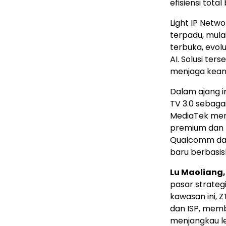
efisiensi tota
Light IP Netw
terpadu, mula
terbuka, evol
AI. Solusi ter
menjaga keand
Dalam ajang i
TV 3.0 sebagai
MediaTek meng
premium dan U
Qualcomm dal
baru berbasis
Lu Maoliang, 
pasar strateg
kawasan ini, Z
dan ISP, memb
menjangkau le