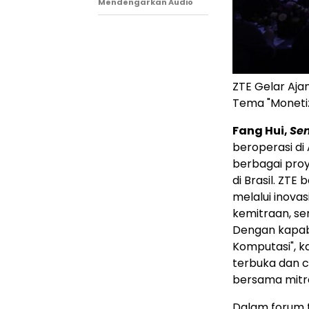
Mendengarkan Audio
ZTE Gelar Aja
Tema "Monetiz
Fang Hui,
Sen
beroperasi di
berbagai proy
di Brasil. Z
melalui inova
kemitraan, se
Dengan kapabi
Komputasi", 
terbuka dan c
bersama mitra
Dalam forum 