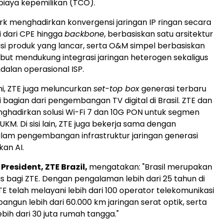
l biaya kepemilikan (TCO).
ork menghadirkan konvergensi jaringan IP ringan secara
i dari CPE hingga
backbone
, berbasiskan satu arsitektur
usi produk yang lancar, serta O&M simpel berbasiskan
sebut mendukung integrasi jaringan heterogen sekaligus
alan operasional ISP.
ni, ZTE juga meluncurkan
set-top box
generasi terbaru
 bagian dari pengembangan TV digital di Brasil. ZTE dan
hadirkan solusi Wi-Fi 7 dan 10G PON untuk segmen
KM. Di sisi lain, ZTE juga bekerja sama dengan
am pengembangan infrastruktur jaringan generasi
kan AI.
President, ZTE Brazil,
mengatakan: "Brasil merupakan
is bagi ZTE. Dengan pengalaman lebih dari 25 tahun di
TE telah melayani lebih dari 100 operator telekomunikasi
angun lebih dari 60.000 km jaringan serat optik, serta
bih dari 30 juta rumah tangga."