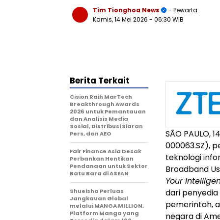
Tim Tionghoa News
- Pewarta
Kamis, 14 Mei 2026
- 06:30 WIB
Berita Terkait
Cision Raih MarTech
Breakthrough Awards
2026 untuk Pemantauan
dan Analisis Media
Sosial, Distribusi Siaran
SÃO PAULO
,
1
Pers, dan AEO
000063.SZ), p
Fair Finance Asia Desak
teknologi inf
Perbankan Hentikan
Pendanaan untuk Sektor
Broadband Us
Batu Bara di ASEAN
Your Intellig
Shueisha Perluas
dari penyedia 
Jangkauan Global
pemerintah, as
melalui MANGA MILLION,
Platform Manga yang
negara di Amer