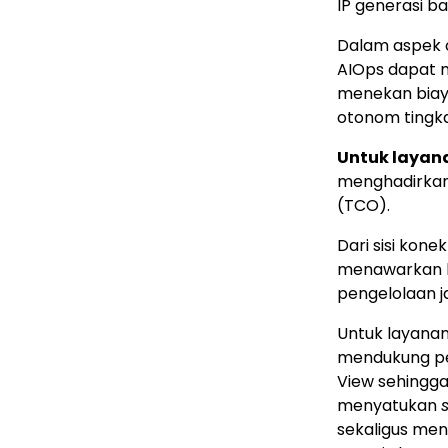
IP generasi ba
Dalam aspek 
AIOps dapat m
menekan biaya
otonom tingkat
Untuk layana
menghadirkan 
(TCO).
Dari sisi kone
menawarkan ke
pengelolaan j
Untuk layana
mendukung pe
View sehingg
menyatukan
sekaligus men