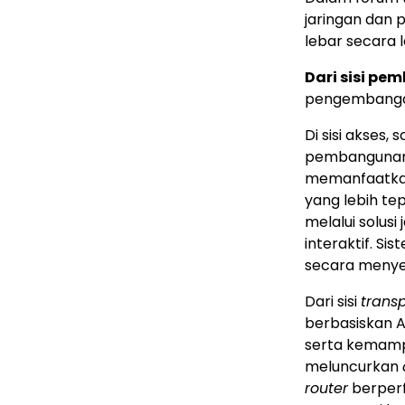
jaringan dan 
lebar secara l
Dari sisi pe
pengembangan 
Di sisi akses
pembangunan 
memanfaatkan 
yang lebih te
melalui solus
interaktif. S
secara menyel
Dari sisi
trans
berbasiskan A
serta kemampua
meluncurkan
router
berperf