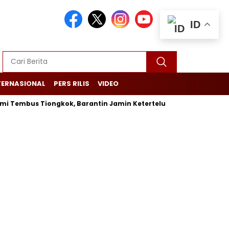
ID
TERNASIONAL
PERS RILIS
VIDEO
mbus Tiongkok, Barantin Jamin Ketertelusuran dari Kebun Hing