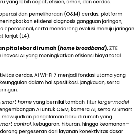
ru yang lebih cepat, efisien, aman, dan cerdas.
operasi dan pemeliharaan (O&M) cerdas, platform
eningkatkan efisiensi diagnosis gangguan jaringan,
 operasional, serta mendorong evolusi menuju jaringan
 lanjut (L4).
n pita lebar di rumah (
home broadband
)
, ZTE
inovasi AI yang meningkatkan efisiensi biaya total
ktivitas cerdas, AI Wi-Fi 7 menjadi fondasi utama yang
unggulan dalam hal spesifikasi, jangkauan, serta
aringan.
n
smart home
yang bernilai tambah, fitur
large-model
ngembangan AI untuk O&M, kamera AI, serta AI Smart
a mewujudkan pengalaman baru di rumah yang
smart control
, kebugaran, hiburan, hingga keamanan—
dorong pergeseran dari layanan konektivitas dasar