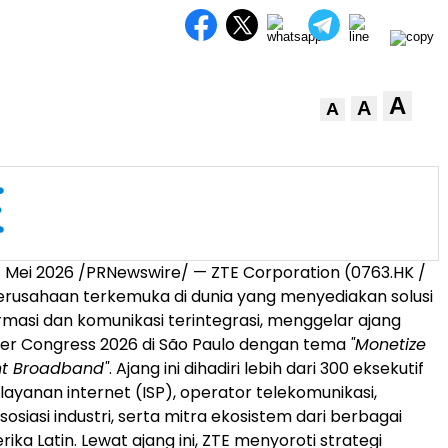
A
A
A
4 Mei 2026
/PRNewswire/ — ZTE Corporation (0763.HK /
erusahaan terkemuka di dunia yang menyediakan solusi
ormasi dan komunikasi terintegrasi, menggelar ajang
er Congress 2026 di São Paulo dengan tema
"Monetize
ent Broadband"
. Ajang ini dihadiri lebih dari 300 eksekutif
layanan internet (ISP), operator telekomunikasi,
osiasi industri, serta mitra ekosistem dari berbagai
ika Latin. Lewat ajang ini, ZTE menyoroti strategi