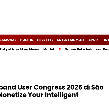
NASIONAL
POLITIK
LIFESTYLE
ENTERTAINMENT
SPORT
IN
t Iran Akan Menang Mutlak
Durian Beku Indonesia Resmi Te
band User Congress 2026 di São
netize Your Intelligent