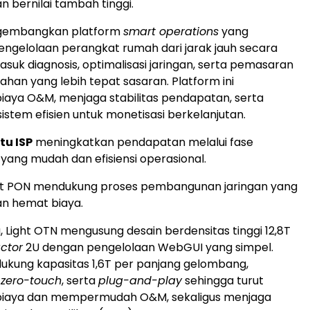
n bernilai tambah tinggi.
ngembangkan platform
smart operations
yang
gelolaan perangkat rumah dari jarak jauh secara
asuk diagnosis, optimalisasi jaringan, serta pemasaran
han yang lebih tepat sasaran. Platform ini
aya O&M, menjaga stabilitas pendapatan, serta
tem efisien untuk monetisasi berkelanjutan.
u ISP
meningkatkan pendapatan melalui fase
yang mudah dan efisiensi operasional.
ght PON mendukung proses pembangunan jaringan yang
an hemat biaya.
, Light OTN mengusung desain berdensitas tinggi 12,8T
actor
2U dengan pengelolaan WebGUI yang simpel.
ndukung kapasitas 1,6T per panjang gelombang,
i
zero-touch
, serta
plug-and-play
sehingga turut
iaya dan mempermudah O&M, sekaligus menjaga