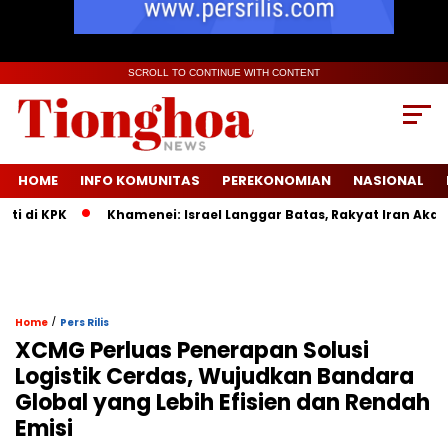
SCROLL TO CONTINUE WITH CONTENT
HOME
INFO KOMUNITAS
PEREKONOMIAN
NASIONAL
di KPK
Khamenei: Israel Langgar Batas, Rakyat Iran Akan M
/
Home
Pers Rilis
XCMG Perluas Penerapan Solusi
Logistik Cerdas, Wujudkan Bandara
Global yang Lebih Efisien dan Rendah
Emisi