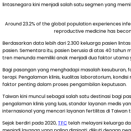
lintasnegara kini menjadi salah satu segmen yang memili
Around 23.2% of the global population experiences infert
reproductive medicine has become
Berdasarkan data lebih dari 2.300 keluarga pasien lint
pasien. Sementara itu, pasien berusia di atas 40 tahun
tren menunda memiliki anak menjadi dua faktor utama y
Bagi pasangan yang menghadapi masalah kesuburan, fak
terapi. Pengalaman klinis, kualitas laboratorium, kondis
faktor penting dalam proses pengambilan keputusan.
Taiwan kini muncul sebagai salah satu destinasi bagi pas
pengalaman klinis yang luas, standar layanan medis yang 
internasional yang mencari layanan fertilitas di Taiwan
Sejak berdiri pada 2020,
TFC
telah melayani keluarga dar
menjadi layanan yang paling diminati, diikuti dengan pem