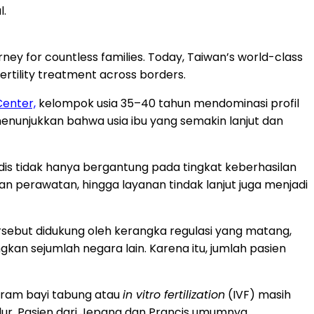
l.
urney for countless families. Today, Taiwan’s world-class
rtility treatment across borders.
Center,
kelompok usia 35–40 tahun mendominasi profil
menunjukkan bahwa usia ibu yang semakin lanjut dan
is tidak hanya bergantung pada tingkat keberhasilan
lan perawatan, hingga layanan tindak lanjut juga menjadi
 tersebut didukung oleh kerangka regulasi yang matang,
ngkan sejumlah negara lain. Karena itu, jumlah pasien
ogram bayi tabung atau
in vitro fertilization
(IVF) masih
telur. Pasien dari Jepang dan Prancis umumnya