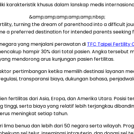
ki karakteristik khusus dalam lanskap medis internasiona
&amp;amp;amp;amp;amp;nbsp;
ility, turning the dream of parenthood into a difficult jo
 a preferred destination for intended parents seeking fe
asnegara yang menjalani perawatan di
TFC Taipei Fertility 
 mencakup hampir 30% dari total pasien. Angka tersebut 
ang mendorong arus kunjungan pasien fertilitas.
tor pertimbangan ketika memilih destinasi layanan med
i regulasi, transparansi biaya, dukungan bahasa, penjadwa
ien fertilitas dari Asia, Eropa, dan Amerika Utara. Posisi
tinggi, serta biaya yang relatif lebih terjangkau dibandi
 terus meningkat setiap tahun.
i lima benua dan lebih dari 50 negara serta wilayah. Pr
bekuan sel telur, inseminasi intrauterin, dan donasi sel 