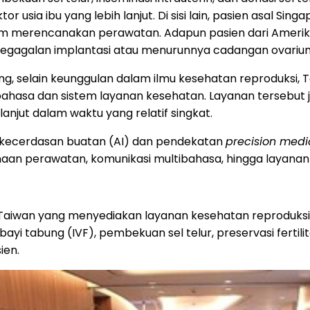
 usia ibu yang lebih lanjut. Di sisi lain, pasien asal Sin
am merencanakan perawatan. Adapun pasien dari Amerika 
 kegagalan implantasi atau menurunnya cadangan ovariu
eng, selain keunggulan dalam ilmu kesehatan reproduks
hasa dan sistem layanan kesehatan. Layanan tersebut 
lanjut dalam waktu yang relatif singkat.
 kecerdasan buatan (AI) dan pendekatan
precision medi
naan perawatan, komunikasi multibahasa, hingga layanan
di Taiwan yang menyediakan layanan kesehatan reproduksi,
ayi tabung (IVF), pembekuan sel telur, preservasi fertilit
ien.