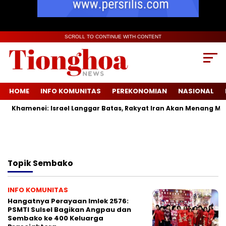
SCROLL TO CONTINUE WITH CONTENT
HOME
INFO KOMUNITAS
PEREKONOMIAN
NASIONAL
Khamenei: Israel Langgar Batas, Rakyat Iran Akan Menang Mutl
Topik
Sembako
INFO KOMUNITAS
Hangatnya Perayaan Imlek 2576:
PSMTI Sulsel Bagikan Angpau dan
Sembako ke 400 Keluarga