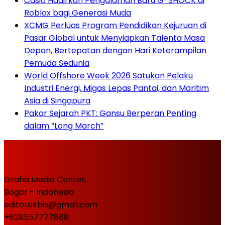
Casio Hadirkan Pengalaman Baru G-SHOCK di
Roblox bagi Generasi Muda
XCMG Perluas Program Pendidikan Kejuruan di
Pasar Global untuk Menyiapkan Talenta Masa
Depan, Bertepatan dengan Hari Keterampilan
Pemuda Sedunia
World Offshore Week 2026 Satukan Pelaku
Industri Energi, Migas Lepas Pantai, dan Maritim
Asia di Singapura
Pakar Sejarah PKT: Gansu Berperan Penting
dalam “Long March”
Graha Media Center,
Bogor - Indonesia
editorekbis@gmail.com
+628557777888