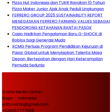
Pizza Hut Indonesia dan TUKR Rayakan 10 Tahun
Pizza Maker Junior Ajak Anak Peduli Lingkungan
FERRERO GROUP 2025 SUSTAINABILITY REPORT
MENEGASKAN FERRERO FARMING VALUES SEBAGAI
PENDORONG KETAHANAN RANTAI PASOK
Casio Hadirkan Pengalaman Baru G-SHOCK di
Roblox bagi Generasi Muda
XCMG Perluas Program Pendidikan Kejuruan di
Pasar Global untuk Menyiapkan Talenta Masa
Depan, Bertepatan dengan Hari Keterampilan
Pemuda Sedunia
Graha Media Center,
Bogor - Indonesia
editorekbis@gmail.com
+628557777888