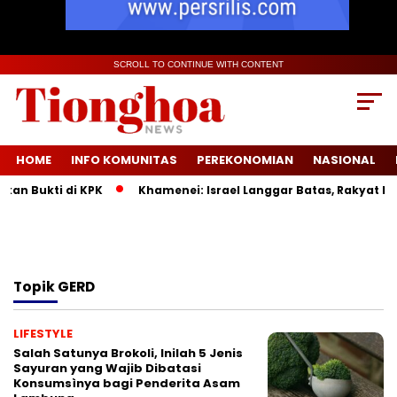
SCROLL TO CONTINUE WITH CONTENT
HOME
INFO KOMUNITAS
PEREKONOMIAN
NASIONAL
an Bukti di KPK
Khamenei: Israel Langgar Batas, Rakyat Ira
Topik
GERD
LIFESTYLE
Salah Satunya Brokoli, Inilah 5 Jenis
Sayuran yang Wajib Dibatasi
Konsumsìnya bagi Penderita Asam