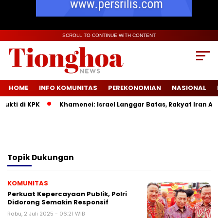
SCROLL TO CONTINUE WITH CONTENT
HOME
INFO KOMUNITAS
PEREKONOMIAN
NASIONAL
kti di KPK
Khamenei: Israel Langgar Batas, Rakyat Iran Ak
Topik
Dukungan
KOMUNITAS
Perkuat Kepercayaan Publik, Polri
Didorong Semakin Responsif
Rabu, 2 Juli 2025 - 06:21 WIB