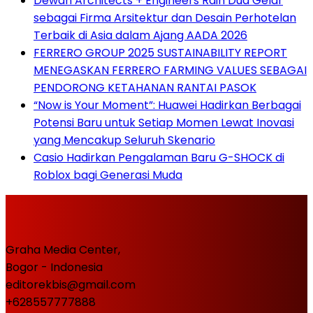
Dewan Architects + Engineers Raih Dua Gelar
sebagai Firma Arsitektur dan Desain Perhotelan
Terbaik di Asia dalam Ajang AADA 2026
FERRERO GROUP 2025 SUSTAINABILITY REPORT
MENEGASKAN FERRERO FARMING VALUES SEBAGAI
PENDORONG KETAHANAN RANTAI PASOK
“Now is Your Moment”: Huawei Hadirkan Berbagai
Potensi Baru untuk Setiap Momen Lewat Inovasi
yang Mencakup Seluruh Skenario
Casio Hadirkan Pengalaman Baru G-SHOCK di
Roblox bagi Generasi Muda
Graha Media Center,
Bogor - Indonesia
editorekbis@gmail.com
+628557777888