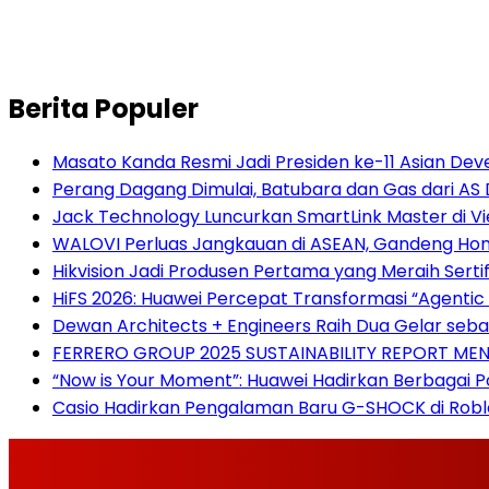
Berita Populer
Masato Kanda Resmi Jadi Presiden ke-11 Asian D
Perang Dagang Dimulai, Batubara dan Gas dari AS 
Jack Technology Luncurkan SmartLink Master di V
WALOVI Perluas Jangkauan di ASEAN, Gandeng Hong 
Hikvision Jadi Produsen Pertama yang Meraih Sert
HiFS 2026: Huawei Percepat Transformasi “Agentic 
Dewan Architects + Engineers Raih Dua Gelar seba
FERRERO GROUP 2025 SUSTAINABILITY REPORT M
“Now is Your Moment”: Huawei Hadirkan Berbagai P
Casio Hadirkan Pengalaman Baru G-SHOCK di Robl