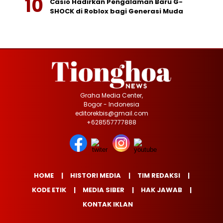
Casio Hadirkan Pengalaman Baru G-
SHOCK di Roblox bagi Generasi Muda
Graha Media Center,
Bogor - Indonesia
editorekbis@gmail.com
+628557777888
HOME
HISTORI MEDIA
TIM REDAKSI
KODE ETIK
MEDIA SIBER
HAK JAWAB
KONTAK IKLAN