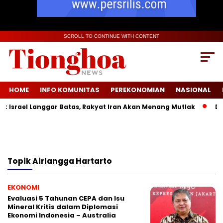
SCROLL TO CONTINUE WITH CONTENT
HOME
INFO KOMUNITAS
PEREKONOMIAN
NASIONAL
Israel Langgar Batas, Rakyat Iran Akan Menang Mutlak
Duri
Topik
Airlangga Hartarto
EKONOMI
Evaluasi 5 Tahunan CEPA dan Isu
Mineral Kritis dalam Diplomasi
Ekonomi Indonesia – Australia