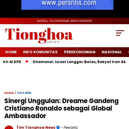
SCROLL TO CONTINUE WITH CONTENT
HOME
INFO KOMUNITAS
PEREKONOMIAN
NASIONAL
 di KPK
Khamenei: Israel Langgar Batas, Rakyat Iran Akan M
/
Home
Pers Rilis
Sinergi Unggulan: Dreame Gandeng
Cristiano Ronaldo sebagai Global
Ambassador
Tim Tionghoa News
- Pewarta