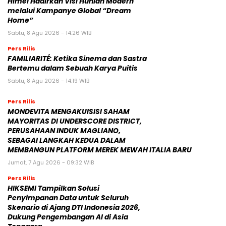
Himel Hadirkan Visi Hunian Modern
melalui Kampanye Global “Dream
Home”
Sabtu, 8 Agu 2026 - 14:26 WIB
Pers Rilis
FAMILIARITÉ: Ketika Sinema dan Sastra
Bertemu dalam Sebuah Karya Puitis
Sabtu, 8 Agu 2026 - 14:19 WIB
Pers Rilis
MONDEVITA MENGAKUISISI SAHAM
MAYORITAS DI UNDERSCORE DISTRICT,
PERUSAHAAN INDUK MAGLIANO,
SEBAGAI LANGKAH KEDUA DALAM
MEMBANGUN PLATFORM MEREK MEWAH ITALIA BARU
Jumat, 7 Agu 2026 - 09:32 WIB
Pers Rilis
HIKSEMI Tampilkan Solusi
Penyimpanan Data untuk Seluruh
Skenario di Ajang DTI Indonesia 2026,
Dukung Pengembangan AI di Asia