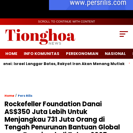
SCROLL TO CONTINUE WITH CONTENT
HOME
INFO KOMUNITAS
PEREKONOMIAN
NASIONAL
ael Langgar Batas, Rakyat Iran Akan Menang Mutlak
Durian
/
Home
Pers Rilis
Rockefeller Foundation Danai
AS$350 Juta Lebih Untuk
Menjangkau 731 Juta Orang di
Tengah Penurunan Bantuan Global