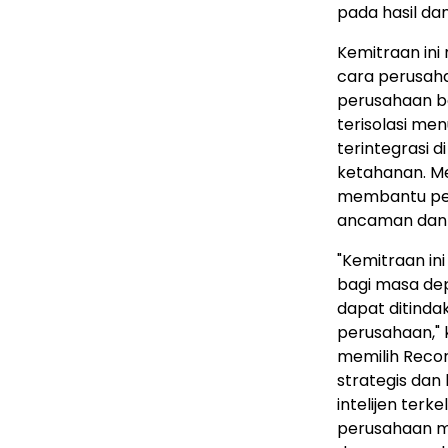
pada hasil dan
Kemitraan ini
cara perusah
perusahaan be
terisolasi men
terintegrasi d
ketahanan. Me
membantu pel
ancaman dan 
"Kemitraan in
bagi masa dep
dapat ditinda
perusahaan,"
memilih Recor
strategis dan
intelijen ter
perusahaan me