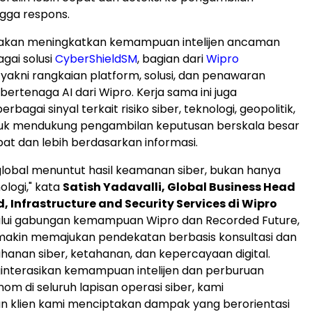
gga respons.
i akan meningkatkan kemampuan intelijen ancaman
gai solusi
CyberShield
SM
, bagian dari
Wipro
, yakni rangkaian platform, solusi, dan penawaran
bertenaga AI dari Wipro. Kerja sama ini juga
bagai sinyal terkait risiko siber, teknologi, geopolitik,
ntuk mendukung pengambilan keputusan berskala besar
pat dan lebih berdasarkan informasi.
lobal menuntut hasil keamanan siber, bukan hanya
logi," kata
Satish Yadavalli, Global Business Head
, Infrastructure and Security Services di Wipro
alui gabungan kemampuan Wipro dan Recorded Future,
makin memajukan pendekatan berbasis konsultasi dan
ahanan siber, ketahanan, dan kepercayaan digital.
nterasikan kemampuan intelijen dan perburuan
m di seluruh lapisan operasi siber, kami
 klien kami menciptakan dampak yang berorientasi