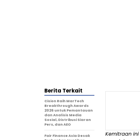
Berita Terkait
Cision Raih MarTech
Breakthrough Awards
2026 untuk Pemantauan
dan Analisis Media
Sosial, Distribusi Siaran
Pers, dan AEO
Kemitraan i
Fair Finance Asia Desak