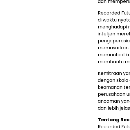
dan memperku
Recorded Futu
di waktu nyat
menghadapi mas
intelijen mere
pengoperasian
memasarkan p
memanfaatkan 
membantu meli
Kemitraan ya
dengan skala 
keamanan terk
perusahaan u
ancaman yang 
dan lebih jelas
Tentang Rec
Recorded Futu