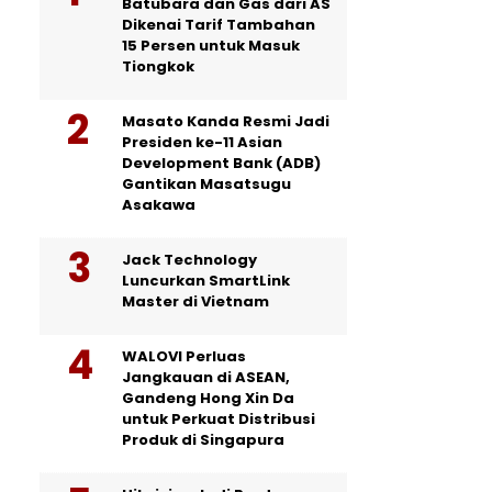
Batubara dan Gas dari AS
Dikenai Tarif Tambahan
15 Persen untuk Masuk
Tiongkok
Masato Kanda Resmi Jadi
Presiden ke-11 Asian
Development Bank (ADB)
Gantikan Masatsugu
Asakawa
Jack Technology
Luncurkan SmartLink
Master di Vietnam
WALOVI Perluas
Jangkauan di ASEAN,
Gandeng Hong Xin Da
untuk Perkuat Distribusi
Produk di Singapura