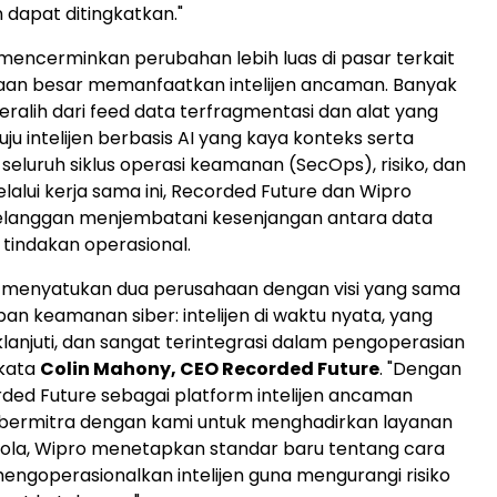
 dapat ditingkatkan."
 mencerminkan perubahan lebih luas di pasar terkait
aan besar memanfaatkan intelijen ancaman. Banyak
ralih dari feed data terfragmentasi dan alat yang
uju intelijen berbasis AI yang kaya konteks serta
i seluruh siklus operasi keamanan (SecOps), risiko, dan
lalui kerja sama ini, Recorded Future dan Wipro
anggan menjembatani kesenjangan antara data
tindakan operasional.
i menyatukan dua perusahaan dengan visi yang sama
an keamanan siber: intelijen di waktu nyata, yang
klanjuti, dan sangat terintegrasi dalam pengoperasian
 kata
Colin Mahony
, CEO Recorded Future
. "Dengan
ded Future sebagai platform intelijen ancaman
 bermitra dengan kami untuk menghadirkan layanan
kelola, Wipro menetapkan standar baru tentang cara
ngoperasionalkan intelijen guna mengurangi risiko