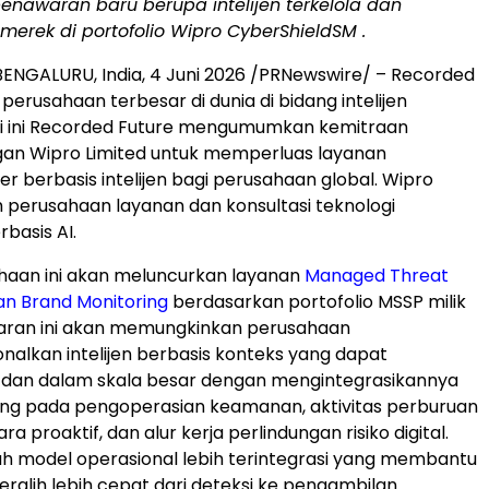
nawaran baru berupa intelijen terkelola dan
erek di portofolio Wipro CyberShield
SM
.
ENGALURU, India
,
4 Juni 2026
/PRNewswire/ – Recorded
perusahaan terbesar di dunia di bidang intelijen
i ini Recorded Future mengumumkan kemitraan
gan Wipro Limited untuk memperluas layanan
r berbasis intelijen bagi perusahaan global. Wipro
h perusahaan layanan dan konsultasi teknologi
basis AI.
haan ini akan meluncurkan layanan
Managed Threat
dan Brand Monitoring
berdasarkan portofolio MSSP milik
aran ini akan memungkinkan perusahaan
alkan intelijen berbasis konteks yang dapat
ti dan dalam skala besar dengan mengintegrasikannya
ung pada pengoperasian keamanan, aktivitas perburuan
 proaktif, dan alur kerja perlindungan risiko digital.
ah model operasional lebih terintegrasi yang membantu
ralih lebih cepat dari deteksi ke pengambilan