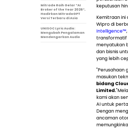
keputusan hin
Mitrade Raih Gelar “AI
Broker of the Year 2026”,
Hadirkan MitradeGPT
Kemitraan in
Versi Terbaru di Asia
Wipro di berba
UNISOC Lyric Audio:
Intelligence™
Mengubah Pengalaman
Mendengarkan Audio
transformatif 
menyatukan ber
dan bisnis u
yang lebih ce
"Perusahaan g
masukan tekno
bidang Cloud
Limited.
"Mel
kami akan se
AI untuk pert
Dengan mengi
ancaman otono
memungkinkan