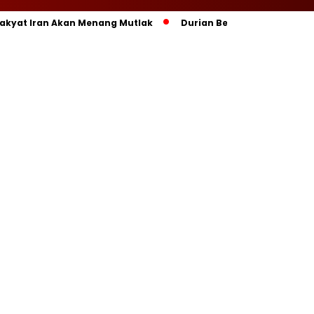
Rakyat Iran Akan Menang Mutlak
Durian Beku Indonesia Res