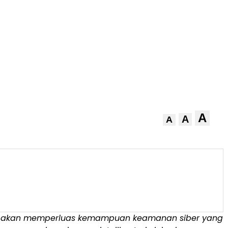
A
A
A
ni akan memperluas kemampuan keamanan siber yang