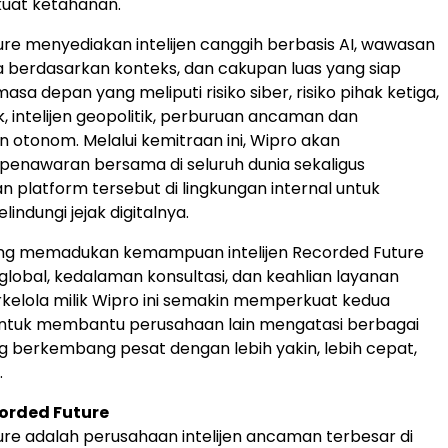
at ketahanan."
re menyediakan intelijen canggih berbasis AI, wawasan
a berdasarkan konteks, dan cakupan luas yang siap
a depan yang meliputi risiko siber, risiko pihak ketiga,
k, intelijen geopolitik, perburuan ancaman dan
 otonom. Melalui kemitraan ini, Wipro akan
enawaran bersama di seluruh dunia sekaligus
platform tersebut di lingkungan internal untuk
ndungi jejak digitalnya.
ng memadukan kemampuan intelijen Recorded Future
global, kedalaman konsultasi, dan keahlian layanan
elola milik Wipro ini semakin memperkuat kedua
ntuk membantu perusahaan lain mengatasi berbagai
berkembang pesat dengan lebih yakin, lebih cepat,
.
orded Future
re adalah perusahaan intelijen ancaman terbesar di