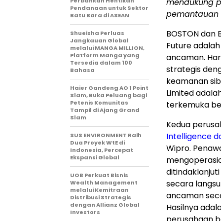
Perbankan Hentikan
mendukung pe
Pendanaan untuk Sektor
pemantauan m
Batu Bara di ASEAN
BOSTON dan B
Shueisha Perluas
Jangkauan Global
Future adalah 
melalui MANGA MILLION,
Platform Manga yang
ancaman. Har
Tersedia dalam 100
strategis den
Bahasa
keamanan sibe
Haier Gandeng AO 1 Point
Limited adala
Slam, Buka Peluang bagi
Petenis Komunitas
terkemuka ber
Tampil di Ajang Grand
Slam
Kedua perusa
Intelligence 
SUS ENVIRONMENT Raih
Dua Proyek WtE di
Wipro. Penaw
Indonesia, Percepat
Ekspansi Global
mengoperasion
ditindaklanju
UOB Perkuat Bisnis
secara langs
Wealth Management
melalui Kemitraan
ancaman secara
Distribusi Strategis
dengan Allianz Global
Hasilnya adal
Investors
perusahaan be