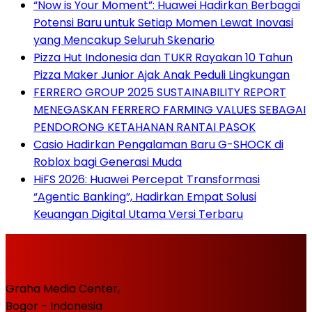
“Now is Your Moment”: Huawei Hadirkan Berbagai
Potensi Baru untuk Setiap Momen Lewat Inovasi
yang Mencakup Seluruh Skenario
Pizza Hut Indonesia dan TUKR Rayakan 10 Tahun
Pizza Maker Junior Ajak Anak Peduli Lingkungan
FERRERO GROUP 2025 SUSTAINABILITY REPORT
MENEGASKAN FERRERO FARMING VALUES SEBAGAI
PENDORONG KETAHANAN RANTAI PASOK
Casio Hadirkan Pengalaman Baru G-SHOCK di
Roblox bagi Generasi Muda
HiFS 2026: Huawei Percepat Transformasi
“Agentic Banking”, Hadirkan Empat Solusi
Keuangan Digital Utama Versi Terbaru
Graha Media Center,
Bogor - Indonesia