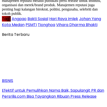
manajemen reputasi melalui publikasi press release untuk institusi,
organisasi dan merek/brand produk. Manajemen reputasi juga
penting bagi kalangan birokrat, politisi, pengusaha, selebriti dan
tokoh publik.
Tag :
Angpao
Bakti Sosial
Hari Raya Imlek
Johan Yang
Kota Medan
PSMTI
Tionghoa
Vihara Dharma Bhakti
Berita Terbaru
BISNIS
Efektif untuk Pemulihkan Nama Baik, Sapulangit PR dan
Persrilis.com Bisa Tayangkan Ribuan Press Release