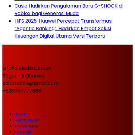
Casio Hadirkan Pengalaman Baru G-SHOCK di
Roblox bagi Generasi Muda
HiFS 2026: Huawei Percepat Transformasi
“Agentic Banking”, Hadirkan Empat Solusi
Keuangan Digital Utama Versi Terbaru
Graha Media Center,
Bogor - Indonesia
editorekbis@gmail.com
+628557777888
Home
Histori Media
Tim Redaksi
Kode Etik