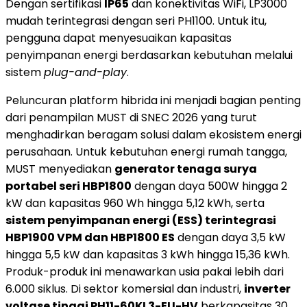
Dengan sertifikasi
IP65
dan konektivitas WiFi, LP3000
mudah terintegrasi dengan seri PH1100. Untuk itu,
pengguna dapat menyesuaikan kapasitas
penyimpanan energi berdasarkan kebutuhan melalui
sistem
plug-and-play
.
Peluncuran platform hibrida ini menjadi bagian penting
dari penampilan MUST di SNEC 2026 yang turut
menghadirkan beragam solusi dalam ekosistem energi
perusahaan. Untuk kebutuhan energi rumah tangga,
MUST menyediakan
generator tenaga surya
portabel seri HBP1800
dengan daya 500W hingga 2
kW dan kapasitas 960 Wh hingga 5,12 kWh, serta
sistem penyimpanan energi (ESS) terintegrasi
HBP1900 VPM dan HBP1800 ES
dengan daya 3,5 kW
hingga 5,5 kW dan kapasitas 3 kWh hingga 15,36 kWh.
Produk-produk ini menawarkan usia pakai lebih dari
6.000 siklus. Di sektor komersial dan industri,
inverter
voltase tinggi PH11-60KL3-EU-HV
berkapasitas 30