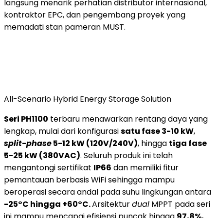
langsung menarik perhatian distributor internasional,
kontraktor EPC, dan pengembang proyek yang
memadati stan pameran MUST.
All-Scenario Hybrid Energy Storage Solution
Seri PH1100
terbaru menawarkan rentang daya yang
lengkap, mulai dari konfigurasi
satu fase 3-10 kW
,
split-phase
5-12 kW (120V/240V)
, hingga
tiga fase
5-25 kW (380VAC)
. Seluruh produk ini telah
mengantongi sertifikat
IP66
dan memiliki fitur
pemantauan berbasis WiFi sehingga mampu
beroperasi secara andal pada suhu lingkungan antara
-25°C hingga +60°C.
Arsitektur
dual
MPPT pada seri
ini mampu mencapai efisiensi puncak hingga
97,8%,