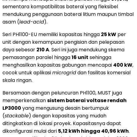
sementara kompatibilitas baterai yang fleksibel
mendukung penggunaan baterai litium maupun timbal
asam (
lead-acid
).
Seri PH1100-EU memiliki kapasitas hingga
25 kW
per
unit dengan kemampuan pengisian dan pelepasan
daya sebesar
210 A
. Seri ini juga mendukung skema
pemasangan paralel hingga
16 unit
sehingga
menghasilkan kapasitas gabungan mencapai
400 kW
,
cocok untuk aplikasi
microgrid
dan fasilitas komersial
skala ringan.
Bersamaan dengan peluncuran PH1100, MUST juga
memperkenalkan
sistem baterai voltase rendah
LP3000
yang mengusung desain bertumpuk
(
stackable
) dengan kapasitas yang mudah
ditingkatkan di lokasi proyek. Kapasitasnya dapat
dikonfigurasi mulai dari
5,12 kWh hingga 40,96 kWh
.