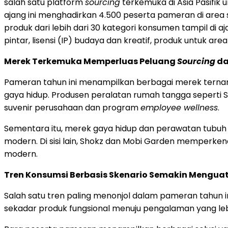
salah satu platform
sourcing
terkemuka di Asia Pasifik
ajang ini menghadirkan 4.500 peserta pameran di area 
produk dari lebih dari 30 kategori konsumen tampil di a
pintar, lisensi (IP) budaya dan kreatif, produk untuk ar
Merek Terkemuka Memperluas Peluang
Sourcing
da
Pameran tahun ini menampilkan berbagai merek ternam
gaya hidup. Produsen peralatan rumah tangga seperti
suvenir perusahaan dan program
employee wellness
.
Sementara itu, merek gaya hidup dan perawatan tubu
modern. Di sisi lain, Shokz dan Mobi Garden memperkena
modern.
Tren Konsumsi Berbasis Skenario Semakin Mengua
Salah satu tren paling menonjol dalam pameran tahun i
sekadar produk fungsional menuju pengalaman yang leb