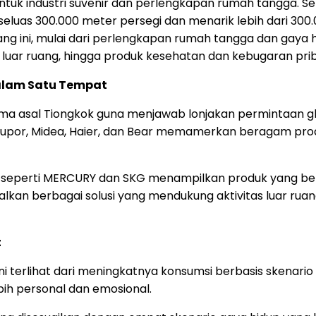
 untuk industri suvenir dan perlengkapan rumah tangga. 
seluas 300.000 meter persegi dan menarik lebih dari 30
jang ini, mulai dari perlengkapan rumah tangga dan gaya 
ea luar ruang, hingga produk kesehatan dan kebugaran prib
lam Satu Tempat
a asal Tiongkok guna menjawab lonjakan permintaan glo
 Supor, Midea, Haier, dan Bear memamerkan beragam pro
h seperti MERCURY dan SKG menampilkan produk yang be
lkan berbagai solusi yang mendukung aktivitas luar ruan
t
ni terlihat dari meningkatnya konsumsi berbasis skenari
ih personal dan emosional.