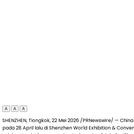
A
A
A
SHENZHEN, Tiongkok, 22 Mei 2026 /PRNewswire/ — China 
pada 28 April lalu di Shenzhen World Exhibition & Conv