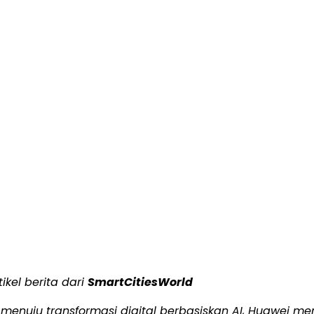
tikel berita dari
SmartCitiesWorld
menuju transformasi digital berbasiskan AI, Huawei me