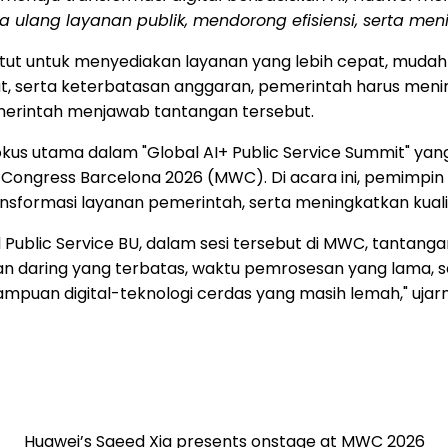
ta ulang layanan publik, mendorong efisiensi, serta m
tut untuk menyediakan layanan yang lebih cepat, mudah 
t, serta keterbatasan anggaran, pemerintah harus men
emerintah menjawab tantangan tersebut.
fokus utama dalam "Global AI+ Public Service Summit" ya
ld Congress Barcelona 2026 (MWC). Di acara ini, pemimpin
ransformasi layanan pemerintah, serta meningkatkan kual
 Public Service BU, dalam sesi tersebut di MWC, tantangan 
an daring yang terbatas, waktu pemrosesan yang lama,
ampuan digital-teknologi cerdas yang masih lemah," ujar
Huawei’s Saeed Xia presents onstage at MWC 2026