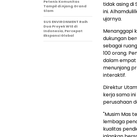
Petenis Komunitas
tidak asing d
Tampil di Ajang Grand
ini. Alhamdul
Slam
ujarnya.
SUS ENVIRONMENT Raih
Dua Proyek WtE di
Menanggapi k
Indonesia, Percepat
Ekspansi Global
dukungan be
sebagai ruang
100 orang. Pe
dalam empat 
menunjang pro
interaktif.
Direktur Uta
kerja sama in
perusahaan da
"Musim Mas te
lembaga pend
kualitas pendi
jalankan bers