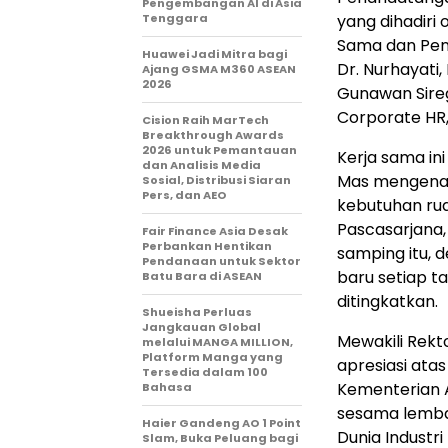
Pengembangan AI di Asia
Tenggara
yang dihadiri 
Sama dan Pen
Huawei Jadi Mitra bagi
Dr. Nurhayati,
Ajang GSMA M360 ASEAN
2026
Gunawan Sire
Corporate HR,
Cision Raih MarTech
Breakthrough Awards
2026 untuk Pemantauan
Kerja sama in
dan Analisis Media
Mas mengenai 
Sosial, Distribusi Siaran
Pers, dan AEO
kebutuhan rua
Pascasarjana,
Fair Finance Asia Desak
Perbankan Hentikan
samping itu, 
Pendanaan untuk Sektor
baru setiap t
Batu Bara di ASEAN
ditingkatkan.
Shueisha Perluas
Jangkauan Global
Mewakili Rekt
melalui MANGA MILLION,
Platform Manga yang
apresiasi atas
Tersedia dalam 100
Kementerian 
Bahasa
sesama lemba
Haier Gandeng AO 1 Point
Dunia Industr
Slam, Buka Peluang bagi