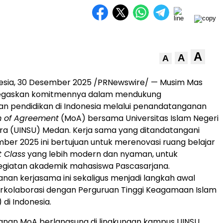
A
A
A
esia
, 30 Desember 2025 /PRNewswire/ —
Musim Mas
egaskan komitmennya dalam mendukung
 pendidikan di
Indonesia
melalui penandatanganan
of Agreement
(MoA) bersama Universitas Islam Negeri
ra (UINSU)
Medan
. Kerja sama yang ditandatangani
ber 2025 ini bertujuan untuk merenovasi ruang belajar
 Class
yang lebih modern dan nyaman, untuk
giatan akademik mahasiswa Pascasarjana.
an kerjasama ini sekaligus menjadi langkah awal
rkolaborasi dengan Perguruan Tinggi Keagamaan Islam
) di
Indonesia
.
nan MoA berlangsung di lingkungan kampus UINSU