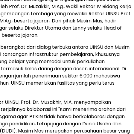
oleh Prof. Dr. Muzakkir, M.Ag., Wakil Rektor IV Bidang Kerja
gembangan Lembaga yang mewakili Rektor UINSU Prof.
 M.Ag., beserta jajaran. Dari pihak Musim Mas, hadir
gar
selaku Direktur Utama dan Lenny selaku Head of
 beserta jajaran.
i berangkat dari dialog terbuka antara UINSU dan Musim
tantangan infrastruktur pembelajaran, khususnya
ng belajar yang memadai untuk perkuliahan
 termasuk kelas daring dengan dosen internasional. Di
dengan jumlah penerimaan sekitar 6.000 mahasiswa
ahun, UINSU memerlukan fasilitas yang perlu terus
or UINSU, Prof. Dr. Muzakhir, M.A. menyampaikan
 terjalinnya kolaborasi ini "Kami menerima arahan dari
Agama agar PTKIN tidak hanya berkolaborasi dengan
ga pendidikan, tetapi juga dengan
Dunia Usaha
dan
i (DUDI). Musim Mas merupakan perusahaan besar yang