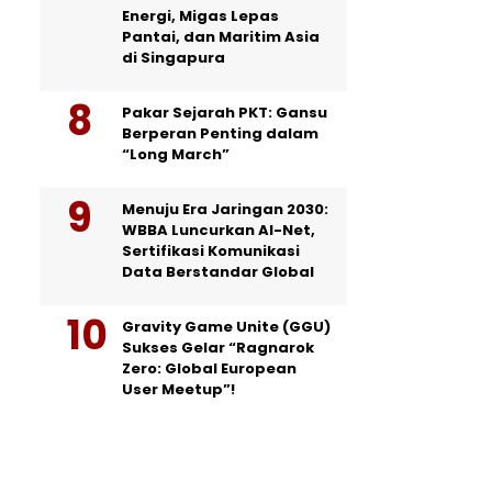
Energi, Migas Lepas
Pantai, dan Maritim Asia
di Singapura
Pakar Sejarah PKT: Gansu
Berperan Penting dalam
“Long March”
Menuju Era Jaringan 2030:
WBBA Luncurkan AI-Net,
Sertifikasi Komunikasi
Data Berstandar Global
Gravity Game Unite (GGU)
Sukses Gelar “Ragnarok
Zero: Global European
User Meetup”!