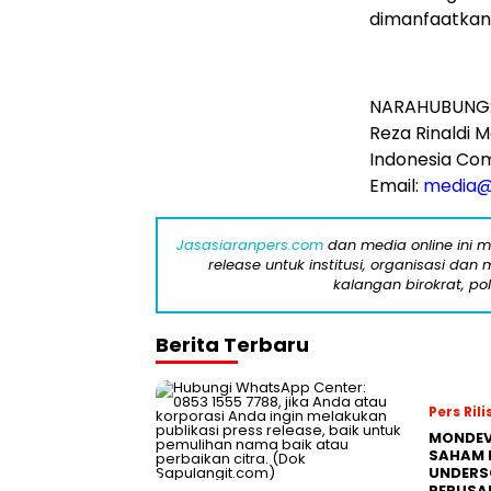
dimanfaatkan 
NARAHUBUNG
Reza Rinaldi M
Indonesia Co
Email:
media
Jasasiaranpers.com
dan media online ini 
release untuk institusi, organisasi da
kalangan birokrat, pol
Berita Terbaru
Pers Rili
MONDEV
SAHAM 
UNDERS
PERUSA