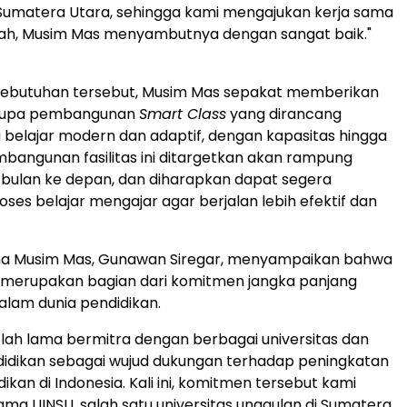
i Sumatera Utara, sehingga kami mengajukan kerja sama
illah, Musim Mas menyambutnya dengan sangat baik."
ebutuhan tersebut, Musim Mas sepakat memberikan
rupa pembangunan
Smart Class
yang dirancang
 belajar modern dan adaptif, dengan kapasitas hingga
mbangunan fasilitas ini ditargetkan akan rampung
bulan ke depan, dan diharapkan dapat segera
ses belajar mengajar agar berjalan lebih efektif dan
ma Musim Mas,
Gunawan Siregar
, menyampaikan bahwa
i merupakan bagian dari komitmen jangka panjang
lam dunia pendidikan.
lah lama bermitra dengan berbagai universitas dan
idikan sebagai wujud dukungan terhadap peningkatan
dikan di
Indonesia
. Kali ini, komitmen tersebut kami
ama UINSU, salah satu universitas unggulan di Sumatera