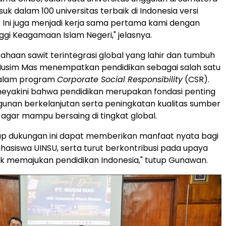
uk dalam 100 universitas terbaik di
Indonesia
versi
 Ini juga menjadi kerja sama pertama kami dengan
ggi Keagamaan Islam Negeri," jelasnya.
ahaan sawit terintegrasi global yang lahir dan tumbuh
Musim Mas menempatkan pendidikan sebagai salah satu
dalam program
Corporate Social Responsibility
(CSR).
eyakini bahwa pendidikan merupakan fondasi penting
unan berkelanjutan serta peningkatan kualitas sumber
agar mampu bersaing di tingkat global.
ap dukungan ini dapat memberikan manfaat nyata bagi
asiswa UINSU, serta turut berkontribusi pada upaya
k memajukan pendidikan
Indonesia
," tutup Gunawan.