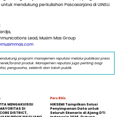
untuk mendukung perkuliahan Pascasarjana di UINSU.
:
ardja,
mmunications Lead, Musim Mas Group
@musimmas.com
mendukung program manajemen reputasi melalui publikasi press
n merek/brand produk. Manajemen reputasi juga penting bagi
itisi, pengusaha, selebriti dan tokoh publik.
s
Pers Rilis
ITA MENGAKUISISI
HIKSEMI Tampilkan Solusi
MAYORITAS DI
Penyimpanan Data untuk
CORE DISTRICT,
Seluruh Skenario di Ajang DTI
HAAN INDUK MAGLIANO,
Indonesia 2026, Dukung