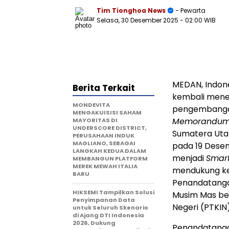
Tim Tionghoa News
- Pewarta
Selasa, 30 Desember 2025
- 02:00 WIB
MEDAN, Indon
Berita Terkait
kembali men
MONDEVITA
pengembangan
MENGAKUISISI SAHAM
Memorandum 
MAYORITAS DI
UNDERSCORE DISTRICT,
Sumatera Uta
PERUSAHAAN INDUK
MAGLIANO, SEBAGAI
pada 19 Desem
LANGKAH KEDUA DALAM
menjadi
Smart
MEMBANGUN PLATFORM
MEREK MEWAH ITALIA
mendukung ke
BARU
Penandatangan
HIKSEMI Tampilkan Solusi
Musim Mas be
Penyimpanan Data
Negeri (PTKIN
untuk Seluruh Skenario
di Ajang DTI Indonesia
2026, Dukung
Penandatanga