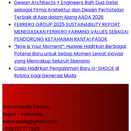
Dewan Architects + Engineers Raih Dua Gelar
sebagai Firma Arsitektur dan Desain Perhotelan
Terbaik di Asia dalam Ajang AADA 2026
FERRERO GROUP 2025 SUSTAINABILITY REPORT
MENEGASKAN FERRERO FARMING VALUES SEBAGAI
PENDORONG KETAHANAN RANTAI PASOK
“Now is Your Moment”: Huawei Hadirkan Berbagai
Potensi Baru untuk Setiap Momen Lewat Inovasi
yang Mencakup Seluruh Skenario
Casio Hadirkan Pengalaman Baru G-SHOCK di
Roblox bagi Generasi Muda
Graha Media Center,
Bogor - Indonesia
editorekbis@gmail.com
+628557777888