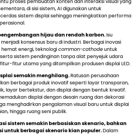
tu proses pembuatan konten dan interaksi visual yang
 Sementara, di sisi sistem, AI digunakan untuk
cerdas sistem displai sehingga meningkatkan performa
operasional.
pengembangan hijau dan rendah karbon.
Isu
menjadi konsensus baru di industri. Berbagai inovasi
n hemat energi, teknologi
common-cathode
untuk
, serta sistem pendinginan tanpa alat penyejuk udara
fitur-fitur utama yang ditampilkan produsen displai LED.
displai semakin menghilang.
Ratusan perusahaan
n berbagai produk inovatif seperti layar transparan,
ik, layar bertekstur, dan displai dengan bentuk kreatif.
 memadukan displai dengan desain ruang dan dekorasi
ngga menghadirkan pengalaman visual baru untuk displai
ian, hingga ruang seni publik.
rasi sistem semakin berbasiskan skenario, bahkan
asi untuk berbagai skenario kian populer.
Dalam