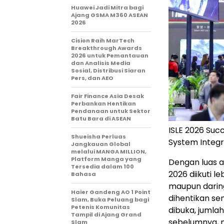
Huawei Jadi Mitra bagi
Ajang GSMA M360 ASEAN
2026
Cision Raih MarTech
Breakthrough Awards
2026 untuk Pemantauan
dan Analisis Media
Sosial, Distribusi Siaran
Pers, dan AEO
Fair Finance Asia Desak
Perbankan Hentikan
Pendanaan untuk Sektor
Batu Bara di ASEAN
ISLE 2026 Suc
Shueisha Perluas
System Integr
Jangkauan Global
melalui MANGA MILLION,
Platform Manga yang
Dengan luas a
Tersedia dalam 100
2026 diikuti l
Bahasa
maupun daring
Haier Gandeng AO 1 Point
dihentikan se
Slam, Buka Peluang bagi
Petenis Komunitas
dibuka, jumlah
Tampil di Ajang Grand
sebelumnya, m
Slam