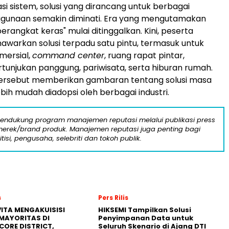
si sistem, solusi yang dirancang untuk berbagai
ggunaan semakin diminati. Era yang mengutamakan
erangkat keras" mulai ditinggalkan. Kini, peserta
arkan solusi terpadu satu pintu, termasuk untuk
omersial,
command center
, ruang rapat pintar,
rtunjukan panggung, pariwisata, serta hiburan rumah.
ersebut memberikan gambaran tentang solusi masa
bih mudah diadopsi oleh berbagai industri.
mendukung program manajemen reputasi melalui publikasi press
n merek/brand produk. Manajemen reputasi juga penting bagi
itisi, pengusaha, selebriti dan tokoh publik.
s
Pers Rilis
ITA MENGAKUISISI
HIKSEMI Tampilkan Solusi
MAYORITAS DI
Penyimpanan Data untuk
CORE DISTRICT,
Seluruh Skenario di Ajang DTI