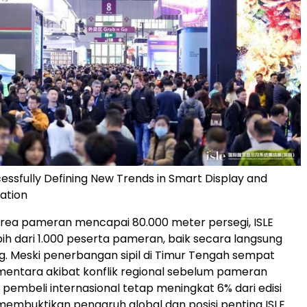
cessfully Defining New Trends in Smart Display and
ation
rea pameran mencapai 80.000 meter persegi, ISLE
ebih dari 1.000 peserta pameran, baik secara langsung
. Meski penerbangan sipil di Timur Tengah sempat
mentara akibat konflik regional sebelum pameran
 pembeli internasional tetap meningkat 6% dari edisi
embuktikan pengaruh global dan posisi penting ISLE.