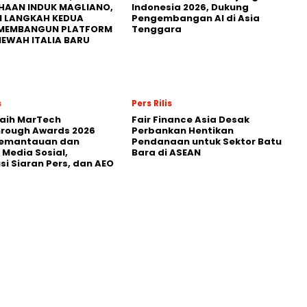
HAAN INDUK MAGLIANO,
Indonesia 2026, Dukung
I LANGKAH KEDUA
Pengembangan AI di Asia
MEMBANGUN PLATFORM
Tenggara
MEWAH ITALIA BARU
s
Pers Rilis
Raih MarTech
Fair Finance Asia Desak
hrough Awards 2026
Perbankan Hentikan
Pemantauan dan
Pendanaan untuk Sektor Batu
 Media Sosial,
Bara di ASEAN
usi Siaran Pers, dan AEO