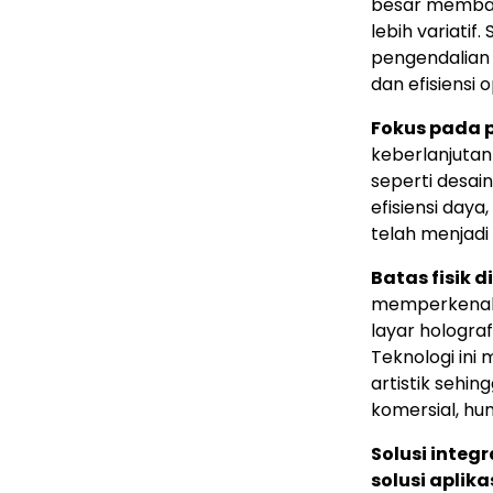
besar memban
lebih variatif.
pengendalian 
dan efisiensi 
Fokus pada 
keberlanjutan 
seperti desai
efisiensi daya
telah menjadi 
Batas fisik 
memperkenalka
layar holograf
Teknologi ini
artistik sehi
komersial, hun
Solusi integ
solusi aplik