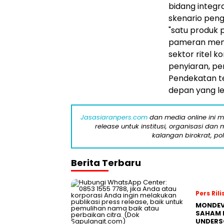
bidang integra
skenario pen
"satu produk p
pameran menaw
sektor ritel k
penyiaran, pe
Pendekatan t
depan yang le
Jasasiaranpers.com
dan media online ini 
release untuk institusi, organisasi da
kalangan birokrat, pol
Berita Terbaru
Pers Rili
MONDEV
SAHAM 
UNDERS