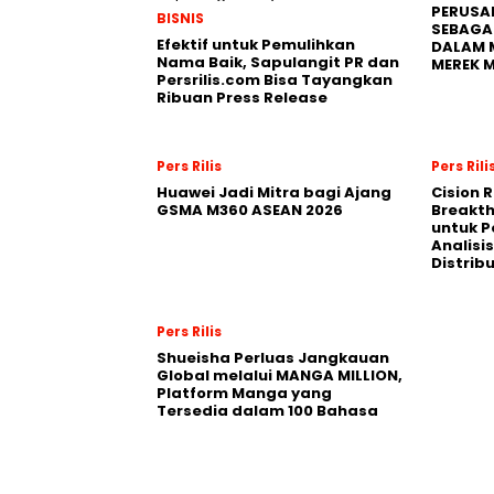
PERUSA
BISNIS
SEBAGA
Efektif untuk Pemulihkan
DALAM 
Nama Baik, Sapulangit PR dan
MEREK 
Persrilis.com Bisa Tayangkan
Ribuan Press Release
Pers Rilis
Pers Rili
Huawei Jadi Mitra bagi Ajang
Cision 
GSMA M360 ASEAN 2026
Breakt
untuk 
Analisis
Distrib
Pers Rilis
Shueisha Perluas Jangkauan
Global melalui MANGA MILLION,
Platform Manga yang
Tersedia dalam 100 Bahasa