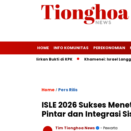
HOME
INFO KOMUNITAS
PEREKONOMIAN
KM: Maman Hadirkan Bukti di KPK
Khamenei: Israel Langgar B
Home
Pers Rilis
/
ISLE 2026 Sukses Mene
Pintar dan Integrasi S
Tim Tionghoa News
- Pewarta