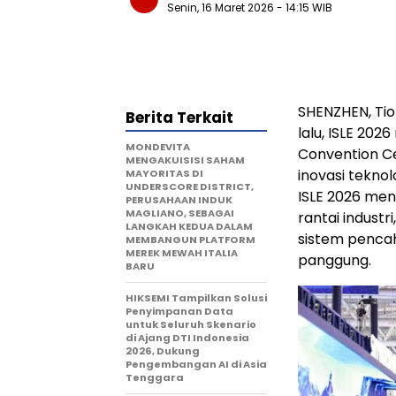
Senin, 16 Maret 2026
- 14:15 WIB
SHENZHEN, Tio
Berita Terkait
lalu, ISLE 202
MONDEVITA
Convention Ce
MENGAKUISISI SAHAM
inovasi teknol
MAYORITAS DI
UNDERSCORE DISTRICT,
ISLE 2026 men
PERUSAHAAN INDUK
MAGLIANO, SEBAGAI
rantai industri
LANGKAH KEDUA DALAM
sistem pencah
MEMBANGUN PLATFORM
MEREK MEWAH ITALIA
panggung.
BARU
HIKSEMI Tampilkan Solusi
Penyimpanan Data
untuk Seluruh Skenario
di Ajang DTI Indonesia
2026, Dukung
Pengembangan AI di Asia
Tenggara