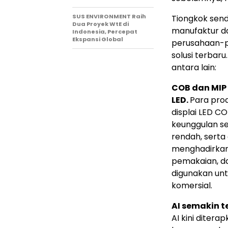
SUS ENVIRONMENT Raih
Tiongkok send
Dua Proyek WtE di
manufaktur dan
Indonesia, Percepat
Ekspansi Global
perusahaan-p
solusi terbar
antara lain:
COB dan MIP 
LED.
Para pro
displai LED C
keunggulan sep
rendah, serta d
menghadirkan 
pemakaian, da
digunakan unt
komersial.
AI semakin t
AI kini diterap