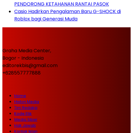
PENDORONG KETAHANAN RANTAI PASOK
Casio Hadirkan Pengalaman Baru G-SHOCK di
Roblox bagi Generasi Muda
Graha Media Center,
Bogor - Indonesia
editorekbis@gmail.com
+628557777888
Home
Histori Media
Tim Redaksi
Kode Etik
Media Siber
Hak Jawab
Kontak Iklan