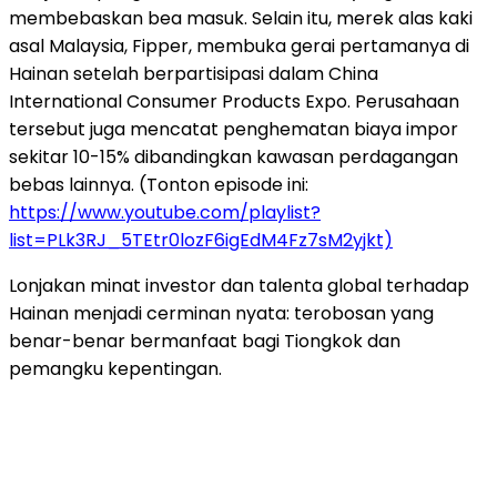
membebaskan bea masuk. Selain itu, merek alas kaki
asal Malaysia, Fipper, membuka gerai pertamanya di
Hainan setelah berpartisipasi dalam China
International Consumer Products Expo. Perusahaan
tersebut juga mencatat penghematan biaya impor
sekitar 10-15% dibandingkan kawasan perdagangan
bebas lainnya. (Tonton episode ini:
https://www.youtube.com/playlist?
list=PLk3RJ_5TEtr0lozF6igEdM4Fz7sM2yjkt)
Lonjakan minat investor dan talenta global terhadap
Hainan menjadi cerminan nyata: terobosan yang
benar-benar bermanfaat bagi Tiongkok dan
pemangku kepentingan.