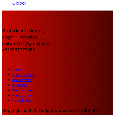
Global
Graha Media Center,
Bogor - Indonesia
editorekbis@gmail.com
+628557777888
Home
Histori Media
Tim Redaksi
Kode Etik
Media Siber
Hak Jawab
Kontak Iklan
Copyright © 2026 Tionghoanews.com - All Rights