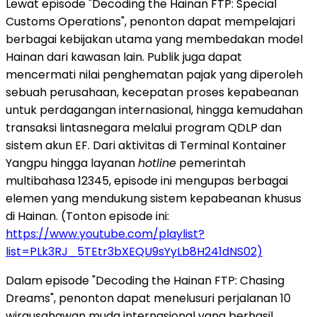
Lewat episode "Decoding the Hainan FTP: Special
Customs Operations", penonton dapat mempelajari
berbagai kebijakan utama yang membedakan model
Hainan dari kawasan lain. Publik juga dapat
mencermati nilai penghematan pajak yang diperoleh
sebuah perusahaan, kecepatan proses kepabeanan
untuk perdagangan internasional, hingga kemudahan
transaksi lintasnegara melalui program QDLP dan
sistem akun EF. Dari aktivitas di Terminal Kontainer
Yangpu hingga layanan
hotline
pemerintah
multibahasa 12345, episode ini mengupas berbagai
elemen yang mendukung sistem kepabeanan khusus
di Hainan. (Tonton episode ini:
https://www.youtube.com/playlist?
list=PLk3RJ_5TEtr3bXEQU9sYyLb8H241dNS02)
Dalam episode "Decoding the Hainan FTP: Chasing
Dreams", penonton dapat menelusuri perjalanan 10
wirausahawan muda internasional yang berhasil