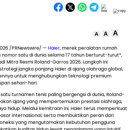
A
A
A
2026
/PRNewswire/ —
Haier
, merek peralatan rumah
nomor satu di dunia selama 17 tahun berturut-turut*,
di Mitra Resmi Roland-Garros 2026. Langkah ini
rategi jangka panjang Haier di ajang olahraga global,
ennya untuk menghubungkan teknologi premium
pan sehari-hari.
 satu turnamen tenis paling bergengsi di dunia, Roland-
akan ajang yang mempertemukan prestasi olahraga,
aya hidup. Melalui kemitraan ini, Haier terus memperkuat
asar internasional, serta membuktikan peran dari
rkoneksi yang mengutamakan kebutuhan pengguna
atkan kualitas hidup lewat pengalaman yang intuitif