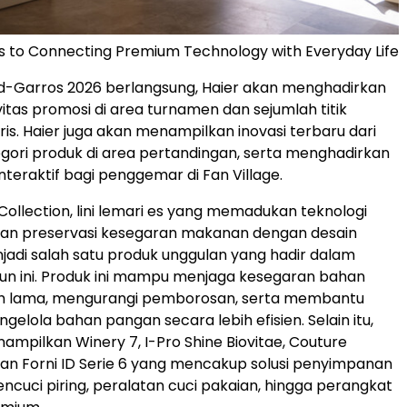
 to Connecting Premium Technology with Everyday Life
d-Garros 2026 berlangsung, Haier akan menghadirkan
vitas promosi di area turnamen dan sejumlah titik
aris. Haier juga akan menampilkan inovasi terbaru dari
gori produk di area pertandingan, serta menghadirkan
teraktif bagi penggemar di Fan Village.
Collection, lini lemari es yang memadukan teknologi
dan preservasi kesegaran makanan dengan desain
adi salah satu produk unggulan yang hadir dalam
un ini. Produk ini mampu menjaga kesegaran bahan
h lama, mengurangi pemborosan, serta membantu
elola bahan pangan secara lebih efisien. Selain itu,
nampilkan Winery 7, I-Pro Shine Biovitae, Couture
, dan Forni ID Serie 6 yang mencakup solusi penyimpanan
encuci piring, peralatan cuci pakaian, hingga perangkat