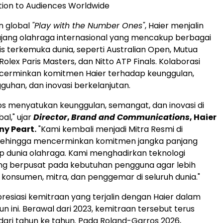
tion to Audiences Worldwide
n global
"Play with the Number Ones"
, Haier menjalin
 ajang olahraga internasional yang mencakup berbagai
s terkemuka dunia, seperti Australian Open, Mutua
olex Paris Masters, dan Nitto ATP Finals. Kolaborasi
cerminkan komitmen Haier terhadap keunggulan,
gguhan, dan inovasi berkelanjutan.
s menyatukan keunggulan, semangat, dan inovasi di
al," ujar
Director
,
Brand and Communications
, Haier
ny Peart.
"Kami kembali menjadi Mitra Resmi di
 sehingga mencerminkan komitmen jangka panjang
p dunia olahraga. Kami menghadirkan teknologi
ang berpusat pada kebutuhan pengguna agar lebih
konsumen, mitra, dan penggemar di seluruh dunia."
esiasi kemitraan yang terjalin dengan Haier dalam
n ini. Berawal dari 2023, kemitraan tersebut terus
ri tahun ke tahun. Pada Roland-Garros 2026,