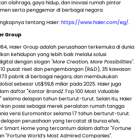
 olahraga, gaya hidup, dan inovasi rumah pintar
men serta penggemar di berbagai negara.
engkapnya tentang Haier:
https://www.haier.com/eg/
.
er Group
1984, Haier Group adalah perusahaan terkemuka di dunia
an kehidupan yang lebih baik melalui solusi
digital dengan slogan
"More Creation, More Possibilities"
.
i 10 pusat riset dan pengembangan (R&D), 35 kawasan
ta 173 pabrik di berbagai negara, dan membukukan
obal sebesar US$59,8 miliar pada 2025. Haier juga
am daftar "Kantar BrandZ Top 100 Most Valuable
 selama delapan tahun berturut-turut. Selain itu, Haier
an posisi sebagai merek peralatan rumah tangga
nia versi Euromonitor selama 17 tahun berturut-turut.
i delapan perusahaan yang tercatat di bursa efek,
er Smart Home yang tercantum dalam daftar "Fortune
an "Fortune World’s Most Admired Companies".