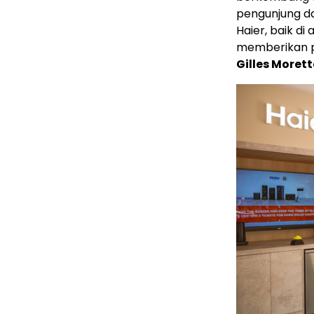
pengunjung da
Haier, baik d
memberikan p
Gilles Moret