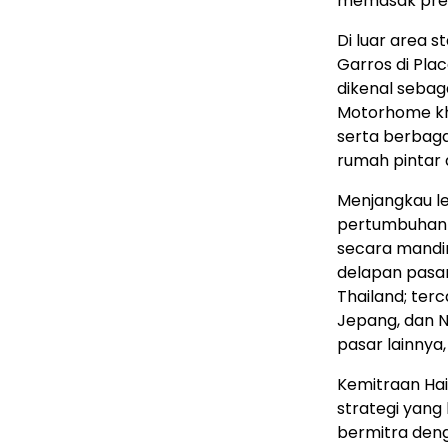
memasak pre
Di luar area 
Garros di Plac
dikenal sebag
Motorhome kh
serta berbaga
rumah pintar d
Menjangkau le
pertumbuhan 
secara mandiri
delapan pasar
Thailand; terc
Jepang, dan Ni
pasar lainnya
Kemitraan Ha
strategi yang l
bermitra den