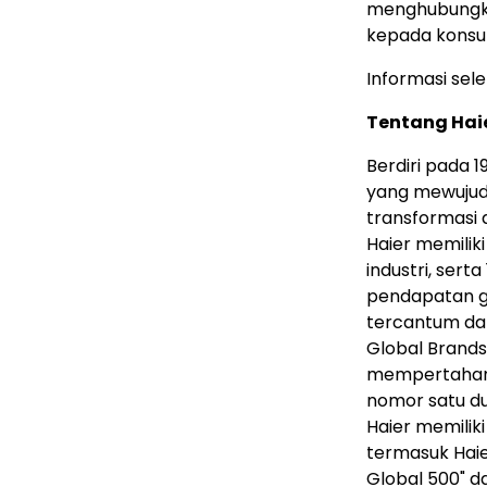
menghubungkan
kepada konsu
Informasi sel
Tentang Hai
Berdiri pada 
yang mewujudk
transformasi 
Haier memilik
industri, ser
pendapatan gl
tercantum dal
Global Brands"
mempertahank
nomor satu du
Haier memilik
termasuk Hai
Global 500" d