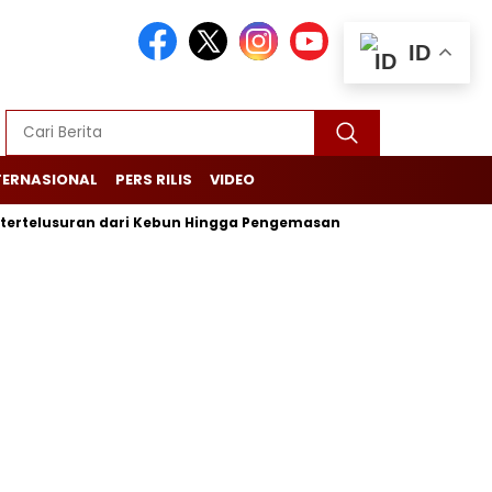
ID
TERNASIONAL
PERS RILIS
VIDEO
usuran dari Kebun Hingga Pengemasan
Garuda Indonesia Fok