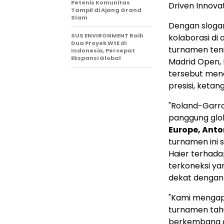
Petenis Komunitas
Driven Innova
Tampil di Ajang Grand
Slam
Dengan sloga
SUS ENVIRONMENT Raih
kolaborasi di
Dua Proyek WtE di
turnamen teni
Indonesia, Percepat
Ekspansi Global
Madrid Open, R
tersebut men
presisi, ketan
"Roland-Garro
panggung glob
Europe, Anto
turnamen ini
Haier terhada
terkoneksi y
dekat dengan 
"Kami mengapr
turnamen tahu
berkembang da