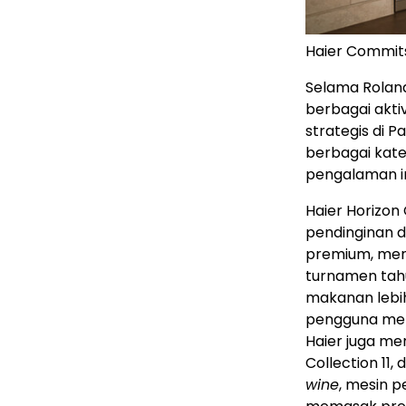
Haier Commits
Selama Rolan
berbagai akti
strategis di P
berbagai kate
pengalaman in
Haier Horizon 
pendinginan 
premium, menj
turnamen tah
makanan lebi
pengguna meng
Haier juga me
Collection 11
wine
, mesin p