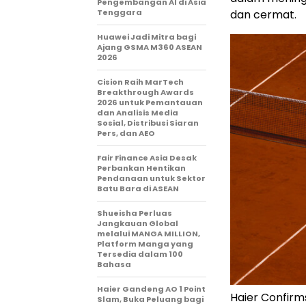
Pengembangan AI di Asia
Tenggara
dan cermat.
Huawei Jadi Mitra bagi
Ajang GSMA M360 ASEAN
2026
Cision Raih MarTech
Breakthrough Awards
2026 untuk Pemantauan
dan Analisis Media
Sosial, Distribusi Siaran
Pers, dan AEO
Fair Finance Asia Desak
Perbankan Hentikan
Pendanaan untuk Sektor
Batu Bara di ASEAN
Shueisha Perluas
Jangkauan Global
melalui MANGA MILLION,
Platform Manga yang
Tersedia dalam 100
Bahasa
Haier Gandeng AO 1 Point
Haier Confirms
Slam, Buka Peluang bagi