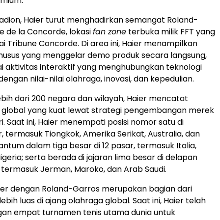
mium.
stadion, Haier turut menghadirkan semangat Roland-
e de la Concorde, lokasi
fan zone
terbuka milik FFT yang
ai Tribune Concorde. Di area ini, Haier menampilkan
usus yang menggelar demo produk secara langsung,
i aktivitas interaktif yang menghubungkan teknologi
engan nilai-nilai olahraga, inovasi, dan kepedulian.
bih dari 200 negara dan wilayah, Haier mencatat
global yang kuat lewat strategi pengembangan merek
. Saat ini, Haier menempati posisi nomor satu di
, termasuk Tiongkok, Amerika Serikat, Australia, dan
antum dalam tiga besar di 12 pasar, termasuk Italia,
geria; serta berada di jajaran lima besar di delapan
, termasuk Jerman, Maroko, dan Arab Saudi.
ier dengan Roland-Garros merupakan bagian dari
ebih luas di ajang olahraga global. Saat ini, Haier telah
gan empat turnamen tenis utama dunia untuk