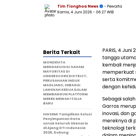
Tim Tionghoa News
- Pewarta
Kamis, 4 Juni 2026
- 06:27 WIB
PARIS
,
4 Juni 
Berita Terkait
tangga utama 
MONDEVITA
kembali menja
MENGAKUISISI SAHAM
memperkuat st
MAYORITAS DI
UNDERSCORE DISTRICT,
serta komitm
PERUSAHAAN INDUK
MAGLIANO, SEBAGAI
dengan kehidu
LANGKAH KEDUA DALAM
MEMBANGUN PLATFORM
Sebagai salah
MEREK MEWAH ITALIA
BARU
Garros merup
inovasi, dan g
HIKSEMI Tampilkan Solusi
Penyimpanan Data
mereknya di p
untuk Seluruh Skenario
teknologi te
di Ajang DTI Indonesia
2026, Dukung
dalam meningk