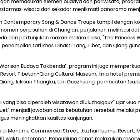
engan memadukan elemen budaya dan pariwisata, program
nsformasi wisata dari sekadar menikmati panorama men
an Contemporary Song & Dance Troupe tampil dengan kos
momen perpisahan di Chang’an, perjalanan melintasi datar
eda dari pertunjukan makan malam biasa, "The Princess
r penampilan tari khas Dinasti Tang, Tibet, dan Qiang 
i Warisan Budaya Takbenda", program ini juga memperkua
esort Tibetan-Qiang Cultural Museum, lima hotel premiu
-Qiang, lukisan Thangka, tari Guozhuang, pembuatan
tsa
ang bisa diperoleh wisatawan di Jiuzhaigou?" ujar Guo Y
uet" menjadi jawaban atas kebutuhan tersebut melalui
us meningkatkan kualitas kunjungan.
i Montime Commercial Street, Jiuzhai Huamei Resort. Mula
–21.30 waktu setempat. Pengunjung dapat melakukan reserv