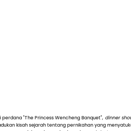
si perdana "The Princess Wencheng Banquet",
dinner sh
adukan kisah sejarah tentang pernikahan yang menyatukan 