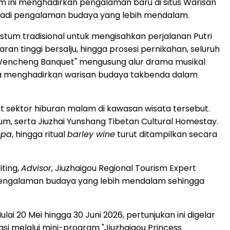
 ini menghadirkan pengalaman baru di situs Warisan
jadi pengalaman budaya yang lebih mendalam.
tum tradisional untuk mengisahkan perjalanan Putri
an tinggi bersalju, hingga prosesi pernikahan, seluruh
 Wencheng Banquet" mengusung alur drama musikal
guna menghadirkan warisan budaya takbenda dalam
t sektor hiburan malam di kawasan wisata tersebut.
m, serta Jiuzhai Yunshang Tibetan Cultural Homestay.
mpa
, hingga ritual
barley wine
turut ditampilkan secara
iting,
Advisor
, Jiuzhaigou Regional Tourism Expert
 pengalaman budaya yang lebih mendalam sehingga
i 20 Mei hingga 30 Juni 2026, pertunjukan ini digelar
asi melalui mini-program "Jiuzhaigou Princess