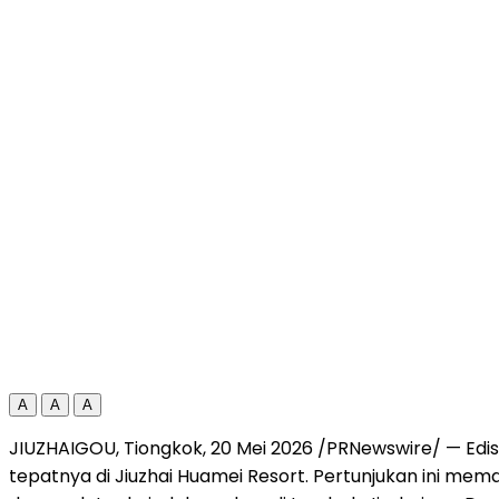
A
A
A
JIUZHAIGOU, Tiongkok, 20 Mei 2026 /PRNewswire/ — Edi
tepatnya di Jiuzhai Huamei Resort. Pertunjukan ini mem