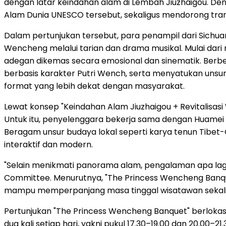
dengan latar keindahan alam di Lembah Jiuzhaigou. D
Alam Dunia UNESCO tersebut, sekaligus mendorong tra
Dalam pertunjukan tersebut, para penampil dari Sichu
Wencheng melalui tarian dan drama musikal. Mulai dari 
adegan dikemas secara emosional dan sinematik. Berb
berbasis karakter Putri Wench, serta menyatukan unsu
format yang lebih dekat dengan masyarakat.
Lewat konsep "Keindahan Alam Jiuzhaigou + Revitalisas
Untuk itu, penyelenggara bekerja sama dengan Huamei R
Beragam unsur budaya lokal seperti karya tenun Tibet
interaktif dan modern.
"Selain menikmati panorama alam, pengalaman apa lagi y
Committee. Menurutnya, "The Princess Wencheng Banq
mampu memperpanjang masa tinggal wisatawan sekalig
Pertunjukan "The Princess Wencheng Banquet" berlokasi d
dua kali setiap hari, yakni pukul 17.30–19.00 dan 20.00