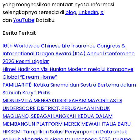
yang menghasilkan manfaat nyata. Informasi
selengkapnya tersedia di
blog
,
LinkedIn
,
X
,
dan
YouTube
Dataiku.
Berita Terkait
16th Worldwide Chinese Life Insurance Congress &
International Dragon Award (IDA) Annual Conference
2026 Resmi Digelar
Himel Hadirkan Visi Hunian Modern melalui Kampanye
Global “Dream Home”
FAMILIARITÉ: Ketika Sinema dan Sastra Bertemu dalam
Sebuah Karya Puitis
MONDEVITA MENGAKUISISI SAHAM MAYORITAS DI
UNDERSCORE DISTRICT, PERUSAHAAN INDUK
MAGLIANO, SEBAGAI LANGKAH KEDUA DALAM
MEMBANGUN PLATFORM MEREK MEWAH ITALIA BARU
HIKSEMI Tampilkan Solusi Penyimpanan Data untuk
Seluruh Skenario di Ajang DTI Indonesia 2026, Dukung