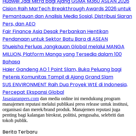
Huawei Jadi Mitra bagi Ajang GSMA M360 ASEAN 2026
Cision Raih MarTech Breakthrough Awards 2026 untuk
Pemantauan dan Analisis Media Sosial, Distribusi Siaran
Pers, dan AEO
Fair Finance Asia Desak Perbankan Hentikan
Pendanaan untuk Sektor Batu Bara di ASEAN
Shueisha Perluas Jangkauan Global melalui MANGA
MILLION, Platform Manga yang Tersedia dalam 100
Bahasa
Haier Gandeng AO 1 Point Slam, Buka Peluang bagi
Petenis Komunitas Tampil di Ajang Grand Slam
SUS ENVIRONMENT Raih Dua Proyek WtE di Indonesia,
Percepat Ekspansi Global
Jasasiaranpers.com
dan media online ini mendukung program
manajemen reputasi melalui publikasi press release untuk institusi,
organisasi dan merek/brand produk. Manajemen reputasi juga
penting bagi kalangan birokrat, politisi, pengusaha, selebriti dan
tokoh publik.
Berita Terbaru