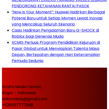
PENDORONG KETAHANAN RANTAI PASOK
“Now is Your Moment”: Huawei Hadirkan Berbagai
Potensi Baru untuk Setiap Momen Lewat Inovasi
yang Mencakup Seluruh Skenario
Casio Hadirkan Pengalaman Baru G-SHOCK di
Roblox bagi Generasi Muda
XCMG Perluas Program Pendidikan Kejuruan di
Pasar Global untuk Menyiapkan Talenta Masa
Depan, Bertepatan dengan Hari Keterampilan
Pemuda Sedunia
Graha Media Center,
Bogor - Indonesia
editorekbis@gmail.com
+628557777888