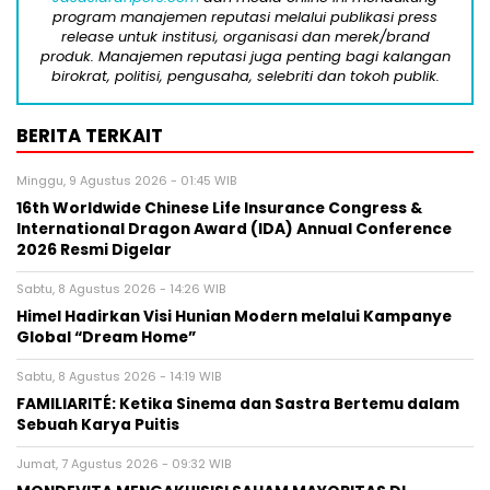
program manajemen reputasi melalui publikasi press
release untuk institusi, organisasi dan merek/brand
produk. Manajemen reputasi juga penting bagi kalangan
birokrat, politisi, pengusaha, selebriti dan tokoh publik.
BERITA TERKAIT
Minggu, 9 Agustus 2026 - 01:45 WIB
16th Worldwide Chinese Life Insurance Congress &
International Dragon Award (IDA) Annual Conference
2026 Resmi Digelar
Sabtu, 8 Agustus 2026 - 14:26 WIB
Himel Hadirkan Visi Hunian Modern melalui Kampanye
Global “Dream Home”
Sabtu, 8 Agustus 2026 - 14:19 WIB
FAMILIARITÉ: Ketika Sinema dan Sastra Bertemu dalam
Sebuah Karya Puitis
Jumat, 7 Agustus 2026 - 09:32 WIB