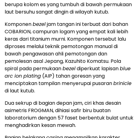
berupa kolom es yang tumbuh di bawah permukaan
laut bersuhu sangat dingin di wilayah kutub.
Komponen
bezel
jam tangan ini terbuat dari bahan
COBARION, campuran logam yang empat kali lebih
keras dari titanium murni. Komponen tersebut lalu
diproses melalui teknik pemotongan manual di
bawah pengawasan ahli pemotongan dan
pemolesan asal Jepang, Kazuhito Komatsu. Pola
spiral pada permukaan
bezel
diperkuat lapisan
blue
arc ion plating
(AIP) tahan goresan yang
menciptakan tampilan menyerupai pusaran
brinicle
di laut kutub.
Dua sekrup di bagian depan jam, ciri khas desain
asimetris FROGMAN, dihiasi safir biru buatan
laboratorium dengan 57 faset berbentuk bulat untuk
menghadirkan kesan mewah.
Bagian belakang
casing
menampilkan karakter