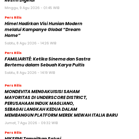
Resmi Digelar
Minggu, 9 Agu 2026 - 01:45 WIB
Pers Rilis
Himel Hadirkan Visi Hunian Modern
melalui Kampanye Global “Dream
Home”
Sabtu, 8 Agu 2026 - 14:26 WIB
Pers Rilis
FAMILIARITÉ: Ketika Sinema dan Sastra
Bertemu dalam Sebuah Karya Puitis
Sabtu, 8 Agu 2026 - 14:19 WIB
Pers Rilis
MONDEVITA MENGAKUISISI SAHAM
MAYORITAS DI UNDERSCORE DISTRICT,
PERUSAHAAN INDUK MAGLIANO,
SEBAGAI LANGKAH KEDUA DALAM
MEMBANGUN PLATFORM MEREK MEWAH ITALIA BARU
Jumat, 7 Agu 2026 - 09:32 WIB
Pers Rilis
HIKSEMI Tampilkan Solusi