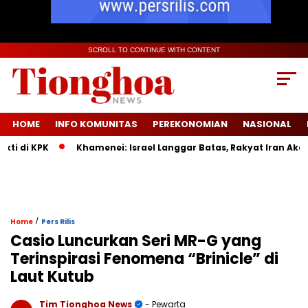
SCROLL TO CONTINUE WITH CONTENT
HOME
INFO KOMUNITAS
PEREKONOMIAN
NASIONAL
di KPK
Khamenei: Israel Langgar Batas, Rakyat Iran Akan M
/
Home
Pers Rilis
Casio Luncurkan Seri MR-G yang
Terinspirasi Fenomena “Brinicle” di
Laut Kutub
Tim Tionghoa News
- Pewarta