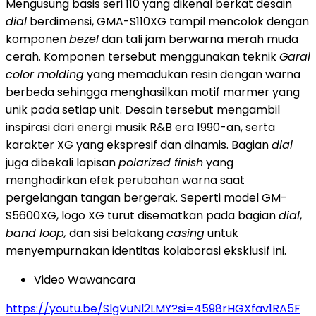
Mengusung basis seri 110 yang dikenal berkat desain
dial
berdimensi, GMA-S110XG tampil mencolok dengan
komponen
bezel
dan tali jam berwarna merah muda
cerah. Komponen tersebut menggunakan teknik
Garal
color molding
yang memadukan resin dengan warna
berbeda sehingga menghasilkan motif marmer yang
unik pada setiap unit. Desain tersebut mengambil
inspirasi dari energi musik R&B era 1990-an, serta
karakter XG yang ekspresif dan dinamis. Bagian
dial
juga dibekali lapisan
polarized finish
yang
menghadirkan efek perubahan warna saat
pergelangan tangan bergerak. Seperti model GM-
S5600XG, logo XG turut disematkan pada bagian
dial
,
band loop,
dan sisi belakang
casing
untuk
menyempurnakan identitas kolaborasi eksklusif ini.
Video Wawancara
https://youtu.be/SlgVuNl2LMY?si=4598rHGXfav1RA5F