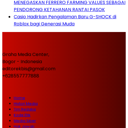
MENEGASKAN FERRERO FARMING VALUES SEBAGAI
PENDORONG KETAHANAN RANTAI PASOK
Casio Hadirkan Pengalaman Baru G-SHOCK di
Roblox bagi Generasi Muda
Graha Media Center,
Bogor - Indonesia
editorekbis@gmail.com
+628557777888
Home
Histori Media
Tim Redaksi
Kode Etik
Media Siber
Hak Jawab