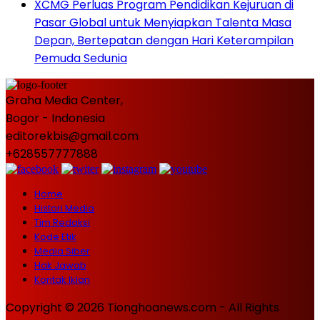
XCMG Perluas Program Pendidikan Kejuruan di
Pasar Global untuk Menyiapkan Talenta Masa
Depan, Bertepatan dengan Hari Keterampilan
Pemuda Sedunia
Graha Media Center,
Bogor - Indonesia
editorekbis@gmail.com
+628557777888
Home
Histori Media
Tim Redaksi
Kode Etik
Media Siber
Hak Jawab
Kontak Iklan
Copyright © 2026 Tionghoanews.com - All Rights