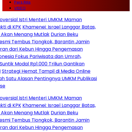
Pers Rilis
VIDEO
al Istri Menteri UMKM: Maman
KPK
Khamenei: Israel Langgar Batas,
 Menang Mutlak
Durian Beku
embus Tiongkok, Barantin Jamin
ari Kebun Hingga Pengemasan
Fokus Pariwisata dan Umrah,
Modal Rp1.000 Triliun Gantikan
egi Hemat Tampil di Media Online
u Alasan Pentingnya UMKM Publikasi
al Istri Menteri UMKM: Maman
KPK
Khamenei: Israel Langgar Batas,
 Menang Mutlak
Durian Beku
embus Tiongkok, Barantin Jamin
ari Kebun Hingga Pengemasan