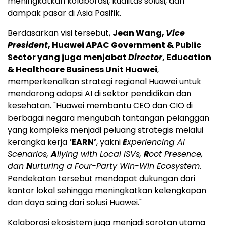
meningkatkan kolaborasi, kualitas solusi, dan
dampak pasar di Asia Pasifik.
Berdasarkan visi tersebut,
Jean Wang,
Vice
President
, Huawei APAC Government & Public
Sector yang juga menjabat
Director
, Education
& Healthcare Business Unit Huawei
,
memperkenalkan strategi regional Huawei untuk
mendorong adopsi AI di sektor pendidikan dan
kesehatan. "Huawei membantu CEO dan CIO di
berbagai negara mengubah tantangan pelanggan
yang kompleks menjadi peluang strategis melalui
kerangka kerja
‘EARN’
, yakni
E
xperiencing AI
Scenarios,
A
llying with Local ISVs,
R
oot Presence,
dan
N
urturing a Four-Party Win-Win Ecosystem
.
Pendekatan tersebut mendapat dukungan dari
kantor lokal sehingga meningkatkan kelengkapan
dan daya saing dari solusi Huawei."
Kolaborasi ekosistem juga menjadi sorotan utama