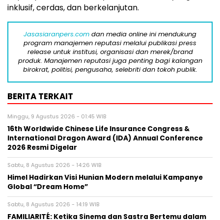
inklusif, cerdas, dan berkelanjutan.
Jasasiaranpers.com
dan media online ini mendukung
program manajemen reputasi melalui publikasi press
release untuk institusi, organisasi dan merek/brand
produk. Manajemen reputasi juga penting bagi kalangan
birokrat, politisi, pengusaha, selebriti dan tokoh publik.
BERITA TERKAIT
Minggu, 9 Agustus 2026 - 01:45 WIB
16th Worldwide Chinese Life Insurance Congress &
International Dragon Award (IDA) Annual Conference
2026 Resmi Digelar
Sabtu, 8 Agustus 2026 - 14:26 WIB
Himel Hadirkan Visi Hunian Modern melalui Kampanye
Global “Dream Home”
Sabtu, 8 Agustus 2026 - 14:19 WIB
FAMILIARITÉ: Ketika Sinema dan Sastra Bertemu dalam