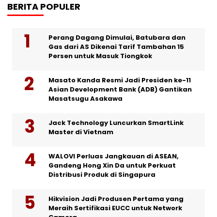
BERITA POPULER
Perang Dagang Dimulai, Batubara dan
Gas dari AS Dikenai Tarif Tambahan 15
Persen untuk Masuk Tiongkok
Masato Kanda Resmi Jadi Presiden ke-11
Asian Development Bank (ADB) Gantikan
Masatsugu Asakawa
Jack Technology Luncurkan SmartLink
Master di Vietnam
WALOVI Perluas Jangkauan di ASEAN,
Gandeng Hong Xin Da untuk Perkuat
Distribusi Produk di Singapura
Hikvision Jadi Produsen Pertama yang
Meraih Sertifikasi EUCC untuk Network