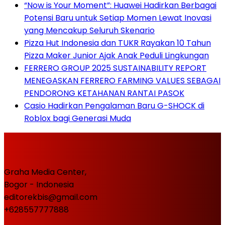
“Now is Your Moment”: Huawei Hadirkan Berbagai
Potensi Baru untuk Setiap Momen Lewat Inovasi
yang Mencakup Seluruh Skenario
Pizza Hut Indonesia dan TUKR Rayakan 10 Tahun
Pizza Maker Junior Ajak Anak Peduli Lingkungan
FERRERO GROUP 2025 SUSTAINABILITY REPORT
MENEGASKAN FERRERO FARMING VALUES SEBAGAI
PENDORONG KETAHANAN RANTAI PASOK
Casio Hadirkan Pengalaman Baru G-SHOCK di
Roblox bagi Generasi Muda
Graha Media Center,
Bogor - Indonesia
editorekbis@gmail.com
+628557777888