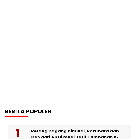
BERITA POPULER
Perang Dagang Dimulai, Batubara dan
Gas dari AS Dikenai Tarif Tambahan 15