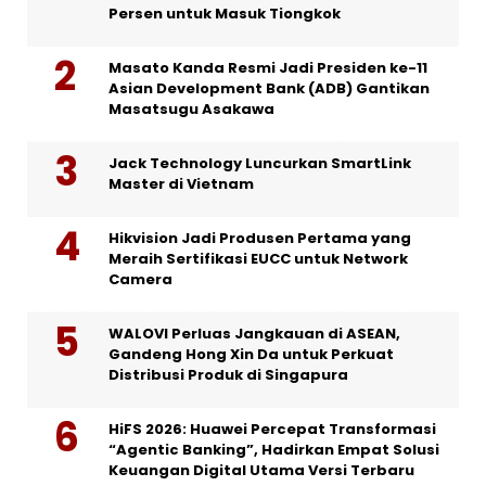
Persen untuk Masuk Tiongkok
Masato Kanda Resmi Jadi Presiden ke-11
Asian Development Bank (ADB) Gantikan
Masatsugu Asakawa
Jack Technology Luncurkan SmartLink
Master di Vietnam
Hikvision Jadi Produsen Pertama yang
Meraih Sertifikasi EUCC untuk Network
Camera
WALOVI Perluas Jangkauan di ASEAN,
Gandeng Hong Xin Da untuk Perkuat
Distribusi Produk di Singapura
HiFS 2026: Huawei Percepat Transformasi
“Agentic Banking”, Hadirkan Empat Solusi
Keuangan Digital Utama Versi Terbaru