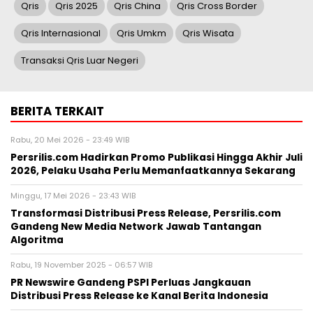
Qris
Qris 2025
Qris China
Qris Cross Border
Qris Internasional
Qris Umkm
Qris Wisata
Transaksi Qris Luar Negeri
BERITA TERKAIT
Rabu, 20 Mei 2026 - 23:49 WIB
Persrilis.com Hadirkan Promo Publikasi Hingga Akhir Juli
2026, Pelaku Usaha Perlu Memanfaatkannya Sekarang
Minggu, 17 Mei 2026 - 23:43 WIB
Transformasi Distribusi Press Release, Persrilis.com
Gandeng New Media Network Jawab Tantangan
Algoritma
Rabu, 19 November 2025 - 06:57 WIB
PR Newswire Gandeng PSPI Perluas Jangkauan
Distribusi Press Release ke Kanal Berita Indonesia