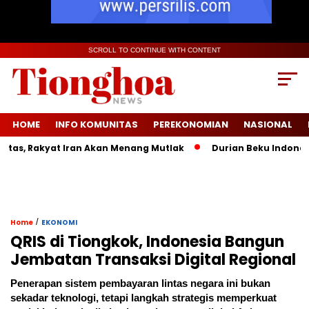
SCROLL TO CONTINUE WITH CONTENT
HOME
INFO KOMUNITAS
PEREKONOMIAN
NASIONAL
s, Rakyat Iran Akan Menang Mutlak
Durian Beku Indonesia R
/
Home
EKONOMI
QRIS di Tiongkok, Indonesia Bangun
Jembatan Transaksi Digital Regional
Penerapan sistem pembayaran lintas negara ini bukan
sekadar teknologi, tetapi langkah strategis memperkuat