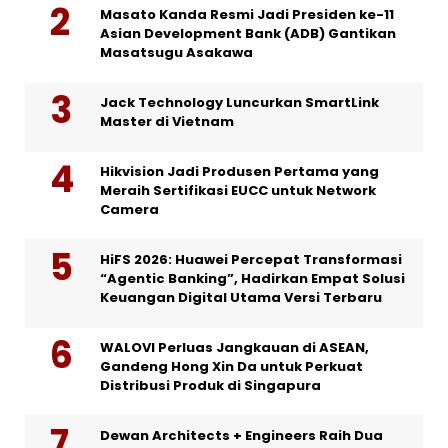
Masato Kanda Resmi Jadi Presiden ke-11
Asian Development Bank (ADB) Gantikan
Masatsugu Asakawa
Jack Technology Luncurkan SmartLink
Master di Vietnam
Hikvision Jadi Produsen Pertama yang
Meraih Sertifikasi EUCC untuk Network
Camera
HiFS 2026: Huawei Percepat Transformasi
“Agentic Banking”, Hadirkan Empat Solusi
Keuangan Digital Utama Versi Terbaru
WALOVI Perluas Jangkauan di ASEAN,
Gandeng Hong Xin Da untuk Perkuat
Distribusi Produk di Singapura
Dewan Architects + Engineers Raih Dua