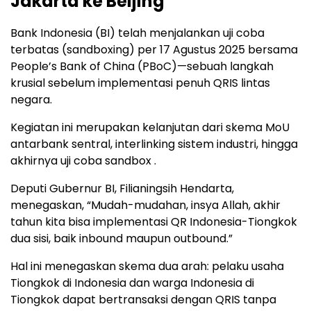
Jakarta ke Beijing
Bank Indonesia (BI) telah menjalankan uji coba
terbatas (sandboxing) per 17 Agustus 2025 bersama
People’s Bank of China (PBoC)—sebuah langkah
krusial sebelum implementasi penuh QRIS lintas
negara.
Kegiatan ini merupakan kelanjutan dari skema MoU
antarbank sentral, interlinking sistem industri, hingga
akhirnya uji coba sandbox .
Deputi Gubernur BI, Filianingsih Hendarta,
menegaskan, “Mudah-mudahan, insya Allah, akhir
tahun kita bisa implementasi QR Indonesia-Tiongkok
dua sisi, baik inbound maupun outbound.”
Hal ini menegaskan skema dua arah: pelaku usaha
Tiongkok di Indonesia dan warga Indonesia di
Tiongkok dapat bertransaksi dengan QRIS tanpa