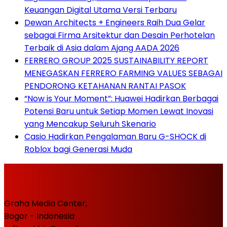
Keuangan Digital Utama Versi Terbaru
Dewan Architects + Engineers Raih Dua Gelar
sebagai Firma Arsitektur dan Desain Perhotelan
Terbaik di Asia dalam Ajang AADA 2026
FERRERO GROUP 2025 SUSTAINABILITY REPORT
MENEGASKAN FERRERO FARMING VALUES SEBAGAI
PENDORONG KETAHANAN RANTAI PASOK
“Now is Your Moment”: Huawei Hadirkan Berbagai
Potensi Baru untuk Setiap Momen Lewat Inovasi
yang Mencakup Seluruh Skenario
Casio Hadirkan Pengalaman Baru G-SHOCK di
Roblox bagi Generasi Muda
Graha Media Center,
Bogor - Indonesia