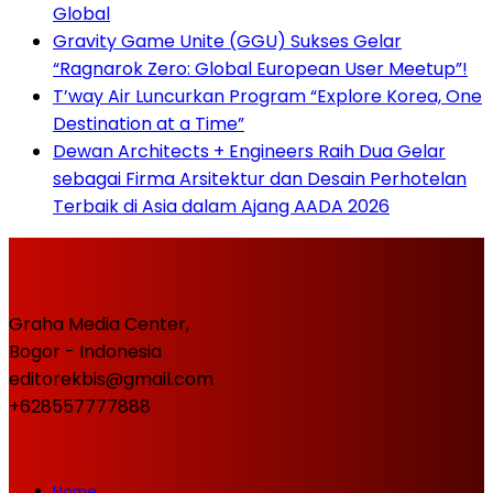
Global
Gravity Game Unite (GGU) Sukses Gelar
“Ragnarok Zero: Global European User Meetup”!
T’way Air Luncurkan Program “Explore Korea, One
Destination at a Time”
Dewan Architects + Engineers Raih Dua Gelar
sebagai Firma Arsitektur dan Desain Perhotelan
Terbaik di Asia dalam Ajang AADA 2026
Graha Media Center,
Bogor - Indonesia
editorekbis@gmail.com
+628557777888
Home