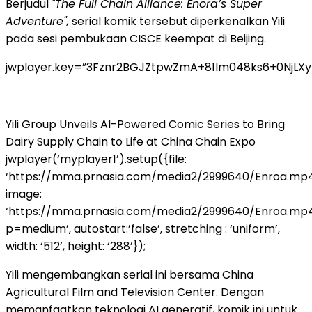
Berjudul
"The Full Chain Alliance: Enora’s Super
Adventure",
serial komik tersebut diperkenalkan Yili
pada sesi pembukaan CISCE keempat di Beijing.
jwplayer.key=”3Fznr2BGJZtpwZmA+81lm048ks6+0NjLX
Yili Group Unveils AI-Powered Comic Series to Bring
Dairy Supply Chain to Life at China Chain Expo
jwplayer(‘myplayer1’).setup({file:
‘https://mma.prnasia.com/media2/2999640/Enroa.mp4
image:
‘https://mma.prnasia.com/media2/2999640/Enroa.mp
p=medium’, autostart:’false’, stretching : ‘uniform’,
width: ‘512’, height: ‘288’});
Yili mengembangkan serial ini bersama China
Agricultural Film and Television Center. Dengan
memanfaatkan teknologi AI generatif, komik ini untuk