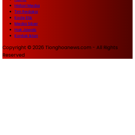
Histori Media
Tim Redaksi
Kode Etik
Media Siber
Hak Jawab
Kontak Iklan
Copyright © 2026 Tionghoanews.com - All Rights
Reserved