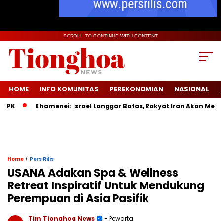
SCROLL TO CONTINUE WITH CONTENT
HOME
INFO KOMUNITAS
PEREKONOMIAN
NASIONAL
Khamenei: Israel Langgar Batas, Rakyat Iran Akan Menang M
/
Home
Pers Rilis
USANA Adakan Spa & Wellness
Retreat Inspiratif Untuk Mendukung
Perempuan di Asia Pasifik
Tim Tionghoa News
- Pewarta