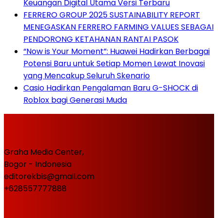
Keuangan Digital Utama Versi Terbaru
FERRERO GROUP 2025 SUSTAINABILITY REPORT
MENEGASKAN FERRERO FARMING VALUES SEBAGAI
PENDORONG KETAHANAN RANTAI PASOK
“Now is Your Moment”: Huawei Hadirkan Berbagai
Potensi Baru untuk Setiap Momen Lewat Inovasi
yang Mencakup Seluruh Skenario
Casio Hadirkan Pengalaman Baru G-SHOCK di
Roblox bagi Generasi Muda
Graha Media Center,
Bogor - Indonesia
editorekbis@gmail.com
+628557777888