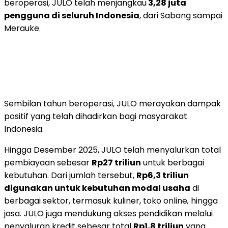
beroperasi, JULO telah menjangkau
3,28 juta
pengguna di seluruh
Indonesia
, dari Sabang sampai
Merauke.
Sembilan tahun beroperasi, JULO merayakan dampak
positif yang telah dihadirkan bagi masyarakat
Indonesia.
Hingga Desember 2025, JULO telah menyalurkan total
pembiayaan sebesar
Rp27
triliun
untuk berbagai
kebutuhan. Dari jumlah tersebut,
Rp6,3
triliun
digunakan untuk kebutuhan modal usaha
di
berbagai sektor, termasuk kuliner, toko online
,
hingga
jasa. JULO juga mendukung akses pendidikan melalui
penyaluran kredit sebesar total
Rp1,8
triliun
yang