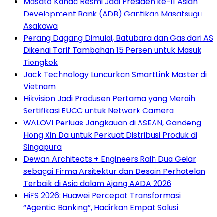
Masato Kanda Resmi Jadi Presiden ke-11 Asian
Development Bank (ADB) Gantikan Masatsugu
Asakawa
Perang Dagang Dimulai, Batubara dan Gas dari AS
Dikenai Tarif Tambahan 15 Persen untuk Masuk
Tiongkok
Jack Technology Luncurkan SmartLink Master di
Vietnam
Hikvision Jadi Produsen Pertama yang Meraih
Sertifikasi EUCC untuk Network Camera
WALOVI Perluas Jangkauan di ASEAN, Gandeng
Hong Xin Da untuk Perkuat Distribusi Produk di
Singapura
Dewan Architects + Engineers Raih Dua Gelar
sebagai Firma Arsitektur dan Desain Perhotelan
Terbaik di Asia dalam Ajang AADA 2026
HiFS 2026: Huawei Percepat Transformasi
“Agentic Banking”, Hadirkan Empat Solusi