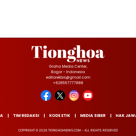
Graha Media Center,
Bogor - Indonesia
editorekbis@gmail.com
+628557777888
IA
TIM REDAKSI
KODE ETIK
MEDIA SIBER
HAK JAW
COPYRIGHT © 2026 TIONGHOANEWS.COM - ALL RIGHTS RESERVED