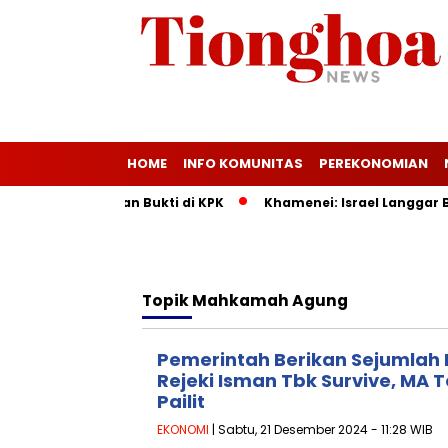
HOME
INFO KOMUNITAS
PEREKONOMIAN
 Maman Hadirkan Bukti di KPK
Khamenei: Israel Langgar Bata
Topik
Mahkamah Agung
Pemerintah Berikan Sejumlah I
Rejeki Isman Tbk Survive, MA T
Pailit
EKONOMI
| Sabtu, 21 Desember 2024 - 11:28 WIB