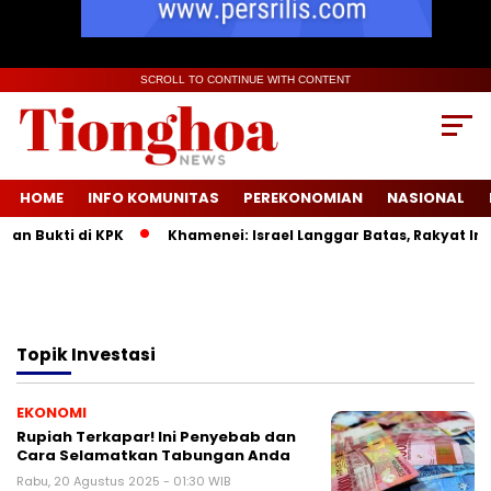
SCROLL TO CONTINUE WITH CONTENT
HOME
INFO KOMUNITAS
PEREKONOMIAN
NASIONAL
n Bukti di KPK
Khamenei: Israel Langgar Batas, Rakyat Ira
Topik
Investasi
EKONOMI
Rupiah Terkapar! Ini Penyebab dan
Cara Selamatkan Tabungan Anda
Rabu, 20 Agustus 2025 - 01:30 WIB