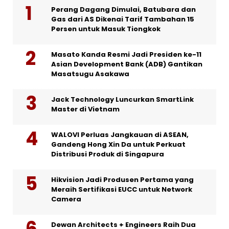
Perang Dagang Dimulai, Batubara dan
Gas dari AS Dikenai Tarif Tambahan 15
Persen untuk Masuk Tiongkok
Masato Kanda Resmi Jadi Presiden ke-11
Asian Development Bank (ADB) Gantikan
Masatsugu Asakawa
Jack Technology Luncurkan SmartLink
Master di Vietnam
WALOVI Perluas Jangkauan di ASEAN,
Gandeng Hong Xin Da untuk Perkuat
Distribusi Produk di Singapura
Hikvision Jadi Produsen Pertama yang
Meraih Sertifikasi EUCC untuk Network
Camera
Dewan Architects + Engineers Raih Dua