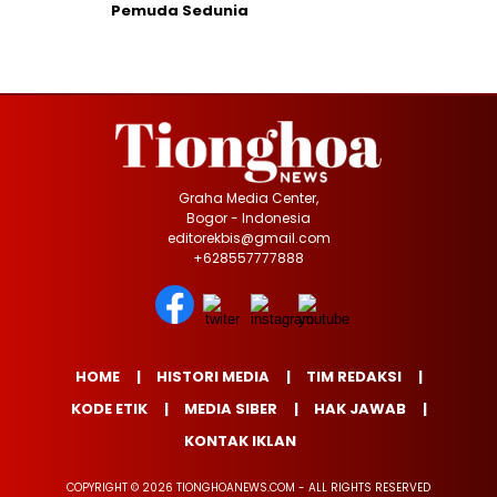
Pemuda Sedunia
Graha Media Center,
Bogor - Indonesia
editorekbis@gmail.com
+628557777888
HOME
HISTORI MEDIA
TIM REDAKSI
KODE ETIK
MEDIA SIBER
HAK JAWAB
KONTAK IKLAN
COPYRIGHT © 2026 TIONGHOANEWS.COM - ALL RIGHTS RESERVED