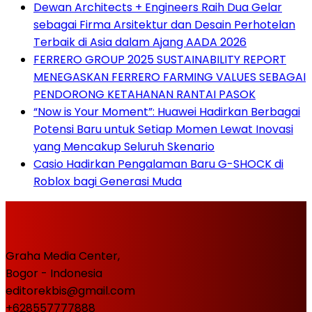
Dewan Architects + Engineers Raih Dua Gelar
sebagai Firma Arsitektur dan Desain Perhotelan
Terbaik di Asia dalam Ajang AADA 2026
FERRERO GROUP 2025 SUSTAINABILITY REPORT
MENEGASKAN FERRERO FARMING VALUES SEBAGAI
PENDORONG KETAHANAN RANTAI PASOK
“Now is Your Moment”: Huawei Hadirkan Berbagai
Potensi Baru untuk Setiap Momen Lewat Inovasi
yang Mencakup Seluruh Skenario
Casio Hadirkan Pengalaman Baru G-SHOCK di
Roblox bagi Generasi Muda
Graha Media Center,
Bogor - Indonesia
editorekbis@gmail.com
+628557777888