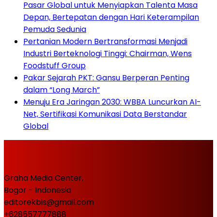
Pasar Global untuk Menyiapkan Talenta Masa
Depan, Bertepatan dengan Hari Keterampilan
Pemuda Sedunia
Pertanian Modern Bertransformasi Menjadi
Industri Berteknologi Tinggi: Chairman, Wens
Foodstuff Group
Pakar Sejarah PKT: Gansu Berperan Penting
dalam “Long March”
Menuju Era Jaringan 2030: WBBA Luncurkan AI-
Net, Sertifikasi Komunikasi Data Berstandar
Global
Graha Media Center,
Bogor - Indonesia
editorekbis@gmail.com
+628557777888