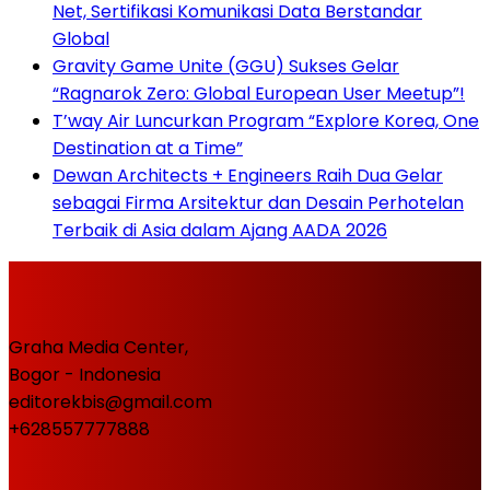
Net, Sertifikasi Komunikasi Data Berstandar
Global
Gravity Game Unite (GGU) Sukses Gelar
“Ragnarok Zero: Global European User Meetup”!
T’way Air Luncurkan Program “Explore Korea, One
Destination at a Time”
Dewan Architects + Engineers Raih Dua Gelar
sebagai Firma Arsitektur dan Desain Perhotelan
Terbaik di Asia dalam Ajang AADA 2026
Graha Media Center,
Bogor - Indonesia
editorekbis@gmail.com
+628557777888